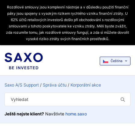
Rozdílové smlouvy jsou komplexní nástroje a v důsledku použití finanční
páky jsou spojeny s vysokým rizikem rychlého vzniku finanční ztráty. U
62% účtů retailových investorů došlo při obchodování s rozdílovými
smlouvami u tohoto poskytovatele ke vzniku ztráty. Měli byste zvážit,
zda rozumíte tomu, jak rozdílové smlouvy fungují, a zda si můžete dovolit
vysoké riziko ztráty svých finančních prostředků.
Čeština
Saxo A/S Support
Správa účtu
Korporátní akce
Ještě nejste klient?
Navštivte
home.saxo