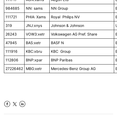
984685
NN: sams
NN Group
111721
PHIA: Xams
Royal
Philips NV
319
JNJ:xnys
Johnson & Johnson
26243
VOW
3:xetr
Volkswagen AG Pref. Share
47945
BAS:xetr
BASF N
111916
KBC:xbru
KBC
Group
112806
BNP:xpar
BNP Paribas
27226462
MBG:xetr
Mercedes-Benz Group AG
Facebook
LinkedIn