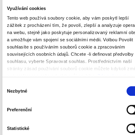
111720
HEIA: xams
Heineken
Využívání cookies
*Delisted 20221109 (Boskalis
111723
BOKA: xams
Tento web používá soubory cookie, aby vám poskytl lepší
Westminster)
zážitek z procházení tím, že povolí, zlepší a analyzuje oper
VanEck Global Real Estate UCITS
na webu, stejně jako poskytuje personalizovaný reklamní ob
130778
TRET:hams
ETF
a umožňuje vám spojení se sociálními médii. Volbou Povolit
souhlasíte s používáním souborů cookie a zpracováním
VanEck
iBoxx
EUR Sov Capped
370529
TAT:shams
AAA-AA 1-5 UCITS ETF
souvisejících osobních údajů. Chcete -li definovat předvolby
souhlasu, vyberte Spravovat souhlas. Prostřednictvím naší
482654
CRBN:xams
Corbion
stránky zásad používání souborů cookie můžete kdykoli změ
VanEck
své preference nebo odvolat svůj souhlas.
Zde naleznete n
21374532
TDIV:xams
Morningstar
Dvlp
Mkts
Dvd
Leaders
zásady používání souborů cookie
a
zde zásady ochrany
Výběr
UCITS ETF
osobních údajů
Nezbytné
souhlasu
VanEck Sustainable World Equal
1212785
TSWE:xams
Weight UCITS ETF
Preferenční
VanEck Sustainable European Equal
1669137
TEET: hums
Weight UCITS ETF
Statistické
2146175
FLOW:xams
Flow Traders Limited