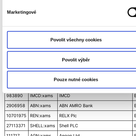
4230166
LIGHT:xams
Signify
Marketingové
4289285
ASRNL:xams
ASR The Netherlands
4641426
AD:xams
Ahold
Delhaize (
Royal
)
14231761
UNA: xams
Unilever PLC
Povolit všechny cookies
3066
ING: xams
ING
Group
4982
RAND:xams
Randstad Holding
Povolit výběr
14931
AALB: xams
Aalberts
38441
DSM:xams
*Delisted 20230531 (DSM (
Royal
))
Pouze nutné cookies
49882
IAEX:xams
iShares AEX UCITS ETF
983890
IMCD:xams
IMCD
2906958
ABN:xams
ABN AMRO Bank
10701975
REN:xams
RELX Plc
27113371
SHELL:xams
Shell PLC
111717
AGN:xams
Aegon Ltd