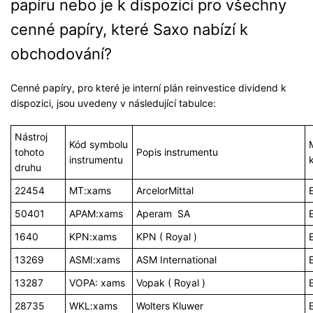
papíru nebo je k dispozici pro všechny
cenné papíry, které Saxo nabízí k
obchodování?
Cenné papíry, pro které je interní plán reinvestice dividend k
dispozici, jsou uvedeny v následující tabulce:
Nástroj
Kód symbolu
tohoto
Popis instrumentu
instrumentu
druhu
22454
MT:xams
ArcelorMittal
50401
APAM:xams
Aperam
SA
1640
KPN:xams
KPN (
Royal
)
13269
ASMI:xams
ASM International
13287
VOPA: xams
Vopak (
Royal
)
28735
WKL:xams
Wolters Kluwer