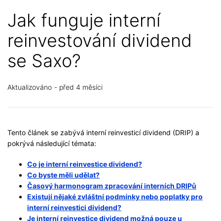
Jak funguje interní
reinvestování dividend
se Saxo?
Aktualizováno
před 4 měsíci
Tento článek se zabývá interní reinvesticí dividend (DRIP) a
pokrývá následující témata:
Co je interní reinvestice dividend?
Co byste měli udělat?
Časový harmonogram zpracování interních DRIPů
Existují nějaké zvláštní podmínky nebo poplatky pro
interní reinvestici dividend?
Je interní reinvestice dividend možná pouze u