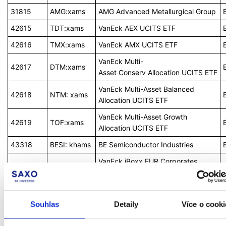
31815
AMG:xams
AMG Advanced Metallurgical Group
42615
TDT:xams
VanEck AEX UCITS ETF
42616
TMX:xams
VanEck AMX UCITS ETF
VanEck Multi-
42617
DTM:xams
Asset
Conserv
Allocation UCITS ETF
VanEck Multi-Asset Balanced
42618
NTM: xams
Allocation UCITS ETF
VanEck Multi-Asset Growth
42619
TOF:xams
Allocation UCITS ETF
43318
BESI: khams
BE Semiconductor Industries
VanEck
iBoxx
EUR Corporates
52381
TCBT:xams
UCITS ETF
VanEck
iBoxx
EUR Sovereign Div 1-
52382
TGBT:xams
10 UCITS ETF
Souhlas
Detaily
Více o cooki
111719
AKZA:xams
Akzo Nobel