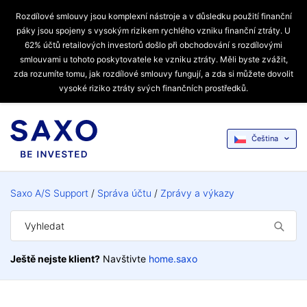
Rozdílové smlouvy jsou komplexní nástroje a v důsledku použití finanční
páky jsou spojeny s vysokým rizikem rychlého vzniku finanční ztráty. U
62% účtů retailových investorů došlo při obchodování s rozdílovými
smlouvami u tohoto poskytovatele ke vzniku ztráty. Měli byste zvážit,
zda rozumíte tomu, jak rozdílové smlouvy fungují, a zda si můžete dovolit
vysoké riziko ztráty svých finančních prostředků.
Čeština
Saxo A/S Support
Správa účtu
Zprávy a výkazy
Ještě nejste klient?
Navštivte
home.saxo