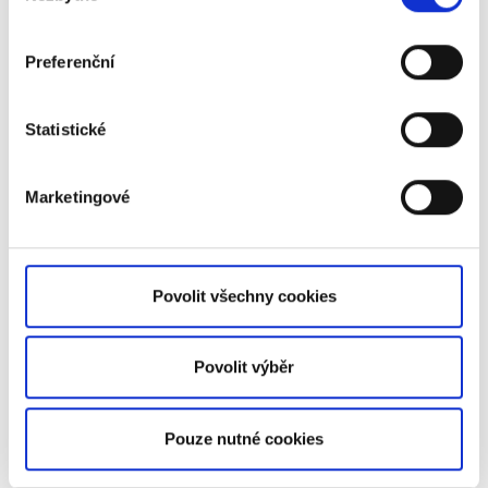
zde zásady ochrany osobních údajů
Přečtěte si více o
Hodnotě účtu
.
Preferenční
Statistické
Facebook
LinkedIn
Marketingové
Byl pro vás tento článek užitečný?
Povolit všechny cookies
Povolit výběr
Pouze nutné cookies