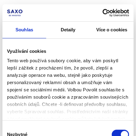
Souhlas
Detaily
Více o cookies
Využívání cookies
Tento web používá soubory cookie, aby vám poskytl
lepší zážitek z procházení tím, že povolí, zlepší a
analyzuje operace na webu, stejně jako poskytuje
personalizovaný reklamní obsah a umožňuje vám
spojení se sociálními médii. Volbou Povolit souhlasíte s
používáním souborů cookie a zpracováním souvisejících
osobních údajů. Chcete -li definovat předvolby souhlasu,
vyberte Spravovat souhlas. Prostřednictvím naší stránky
zásad používání souborů cookie můžete kdykoli změnit
své preference nebo odvolat svůj souhlas.
Zde
Výběr
naleznete naše zásady používání souborů cookie
a
Nezbytné
souhlasu