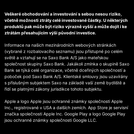
Veškeré obchodování a investování s sebou nesou riziko,
včetně možnosti ztráty celé investované částky. U některých
produktů pak může být riziko výrazně vyšší a může dojít i ke
ztrátám přesahujícím výši původní investice.
Informace na našich mezinárodních webových stránkách
(vybrané z rozbalovacího seznamu) jsou přístupné po celém
světě a vztahují se na Saxo Bank A/S jako mateřskou
společnost skupiny Saxo Bank. Jakákoli zmínka o skupině Saxo
Bank se týká celé organizace, včetně dceřiných společností a
poboček pod Saxo Bank A/S. Klientské smlouvy jsou uzavírány
s příslušným subjektem Saxo na základě vaší země bydliště a
řídí se platnými zákony jurisdikce tohoto subjektu.
Apple a logo Apple jsou ochranné známky společnosti Apple
Inc., registrované v USA a dalších zemích. App Store je servisní
značka společnosti Apple Inc. Google Play a logo Google Play
jsou ochranné známky společnosti Google LLC.