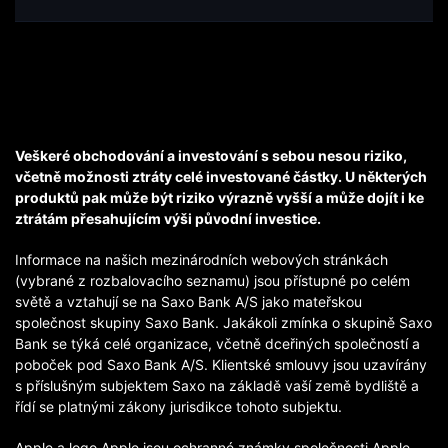
Veškeré obchodování a investování s sebou nesou riziko,
včetně možnosti ztráty celé investované částky. U některých
produktů pak může být riziko výrazně vyšší a může dojít i ke
ztrátám přesahujícím výši původní investice.
Informace na našich mezinárodních webových stránkách
(vybrané z rozbalovacího seznamu) jsou přístupné po celém
světě a vztahují se na Saxo Bank A/S jako mateřskou
společnost skupiny Saxo Bank. Jakákoli zmínka o skupině Saxo
Bank se týká celé organizace, včetně dceřiných společností a
poboček pod Saxo Bank A/S. Klientské smlouvy jsou uzavírány
s příslušným subjektem Saxo na základě vaší země bydliště a
řídí se platnými zákony jurisdikce tohoto subjektu.
Apple a logo Apple jsou ochranné známky společnosti Apple