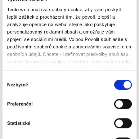
Tento web používá soubory cookie, aby vám poskytl
lepší zážitek z procházení tím, že povolí, zlepší a
analyzuje operace na webu, stejně jako poskytuje
personalizovaný reklamní obsah a umožňuje vám
Transakce
spojení se sociálními médii. Volbou Povolit souhlasíte s
používáním souborů cookie a zpracováním souvisejících
V části Transakce se zobrazuje seznam všech událostí, které
osobních údajů. Chcete -li definovat předvolby souhlasu,
ovlivnily Váš účet. Přehled transakcí můžete upravit pomocí
vyberte Spravovat souhlas. Prostřednictvím naší stránky
filtrů: období, produkt a typ transakce. Chcete-li získat
zásad používání souborů cookie můžete kdykoli změnit
podrobný rozpis jedné transakce, stačí na ni kliknout, čímž se
své preference nebo odvolat svůj souhlas.
Zde
zobrazí podrobnosti o transakci.
Výběr
naleznete naše zásady používání souborů cookie
a
Nezbytné
souhlasu
Je také možné stáhnout si historii transakcí ve formátu PDF.
zde zásady ochrany osobních údajů
Preferenční
Statistické