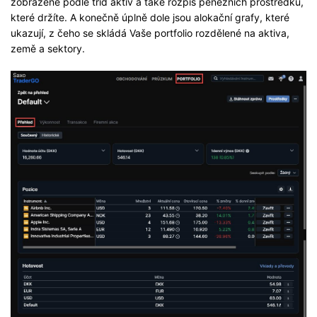
zobrazené podle tříd aktiv a také rozpis peněžních prostředků,
které držíte. A konečně úplně dole jsou alokační grafy, které
ukazují, z čeho se skládá Vaše portfolio rozdělené na aktiva,
země a sektory.