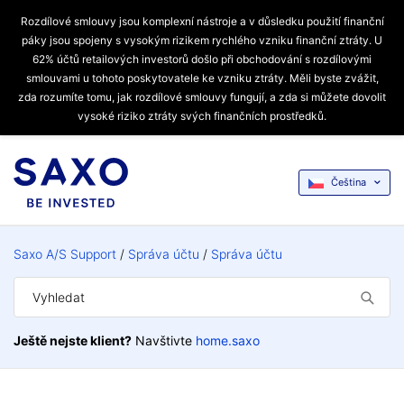
Rozdílové smlouvy jsou komplexní nástroje a v důsledku použití finanční
páky jsou spojeny s vysokým rizikem rychlého vzniku finanční ztráty. U
62% účtů retailových investorů došlo při obchodování s rozdílovými
smlouvami u tohoto poskytovatele ke vzniku ztráty. Měli byste zvážit,
zda rozumíte tomu, jak rozdílové smlouvy fungují, a zda si můžete dovolit
vysoké riziko ztráty svých finančních prostředků.
Čeština
Saxo A/S Support
Správa účtu
Správa účtu
Ještě nejste klient?
Navštivte
home.saxo