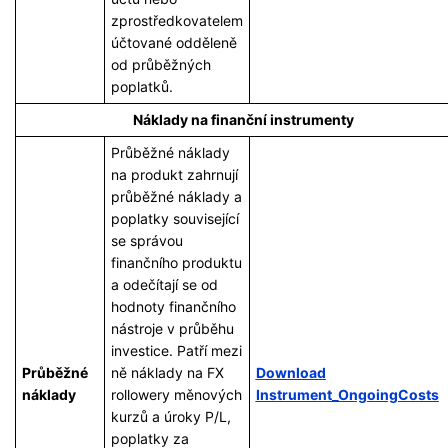
zprostředkovatelem
účtované odděleně
od průběžných
poplatků.
Náklady na finanční instrumenty
Průběžné náklady
na produkt zahrnují
průběžné náklady a
poplatky související
se správou
finančního produktu
a odečítají se od
hodnoty finančního
nástroje v průběhu
investice. Patří mezi
Průběžné
ně náklady na FX
Download
náklady
rollowery měnových
Instrument_OngoingCosts
kurzů a úroky P/L,
poplatky za