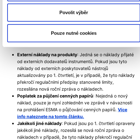
Povolit výběr
Pokud jsou náklady změněny
Pokud byly vaše náklady aktualizovány, vygenerujeme nové
Pouze nutné cookies
zprávy a změnu Vám oznámíme. Nejčastější aktualizace jsou
způsobeny:
Externí náklady na produkty
: Jedná se o náklady přijaté
od externích dodavatelů instrumentů. Pokud jsou tyto
náklady od externích poskytovatelů nástrojů
aktualizovány po 1. čtvrtletí, je v případě, že tyto náklady
překročí regulačními předpisy stanovené limity,
rozesílána nová roční zpráva o nákladech.
Poplatek za půjčení cenných papírů
: Nejedná o nový
náklad, pouze je nyní zohledněn ve zprávě v návaznosti
na prohlášení ESMA o půjčování cenných papírů.
Více
info naleznete na tomto článku.
Jakékoli jiné náklady
: Pokud jsou po 1. čtvrtletí opraveny
jakékoli jiné náklady, rozesílá se nová roční zpráva o
nákladech v případě, že tyto náklady překročí regulační