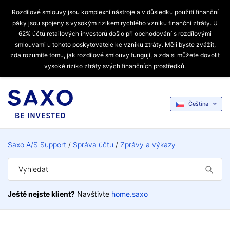
Rozdílové smlouvy jsou komplexní nástroje a v důsledku použití finanční
páky jsou spojeny s vysokým rizikem rychlého vzniku finanční ztráty. U
62% účtů retailových investorů došlo při obchodování s rozdílovými
smlouvami u tohoto poskytovatele ke vzniku ztráty. Měli byste zvážit,
zda rozumíte tomu, jak rozdílové smlouvy fungují, a zda si můžete dovolit
vysoké riziko ztráty svých finančních prostředků.
Čeština
Saxo A/S Support
Správa účtu
Zprávy a výkazy
Ještě nejste klient?
Navštivte
home.saxo