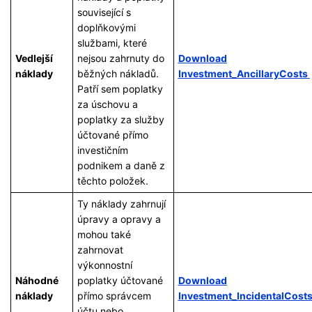
související s
doplňkovými
službami, které
Vedlejší
nejsou zahrnuty do
Download
náklady
běžných nákladů.
Investment_AncillaryCosts
Patří sem poplatky
za úschovu a
poplatky za služby
účtované přímo
investičním
podnikem a daně z
těchto položek.
Ty náklady zahrnují
úpravy a opravy a
mohou také
zahrnovat
výkonnostní
Náhodné
poplatky účtované
Download
náklady
přímo správcem
Investment_IncidentalCost
účtu nebo