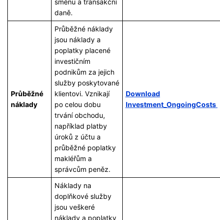
směnu a transakční
daně.
Průběžné náklady
jsou náklady a
poplatky placené
investičním
podnikům za jejich
služby poskytované
Průběžné
klientovi. Vznikají
Download
náklady
po celou dobu
Investment_OngoingCosts
trvání obchodu,
například platby
úroků z účtu a
průběžné poplatky
makléřům a
správcům peněz.
Náklady na
doplňkové služby
jsou veškeré
náklady a poplatky