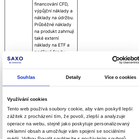
financování CFD,
výpůjční náklady a
náklady na údržbu.
Průběžné náklady
na produkt zahrnují
také externí
náklady na ETF a
podílové fondy.
Transakční náklady
na produkty
zahrnují provize
Souhlas
Detaily
Více o cookies
Fund House, snížení
Transakční
Download
měnových kurzů FX
náklady
Instrument_TransactionCo
swapů, srážkové
Využívání cookies
daně, kolky a
Tento web používá soubory cookie, aby vám poskytl lepší
poplatky za
zážitek z procházení tím, že povolí, zlepší a analyzuje
zúčtování.
operace na webu, stejně jako poskytuje personalizovaný
Platby třetích stran
reklamní obsah a umožňuje vám spojení se sociálními
Platby třetích stran
médii. Volbou Povolit souhlasíte s používáním souborů