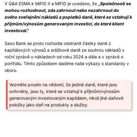
V Q&A ESMA k MiFID II a MiFID je uvedeno, že
„
Společnosti se
mohou rozhodnout, zda zahrnout nebo nezahrnout do
svého zveřejnění nákladů a poplatků daně, které se vztahují k
příjmům/výnosům generovaným investicí, do které klient
investoval
."
Saxo Bank se proto rozhodla odstranit částky daně z
kapitálových výnosů a srážkové daně ze souhrnu nákladů v
roční zprávě o nákladech od roku 2024 a dále a v zprávě o
portfoliu. Tímto způsobem sladíme naše výkazy s standardy v
oboru.
Vezměte prosím na vědomí, že jediné daně, které jsou
ovlivněny, jsou ty, které se vztahují k příjmům/výnosům
generovaným investovaným kapitálem, nikoli jiné daňové
položky jako daň na produkty a služby.