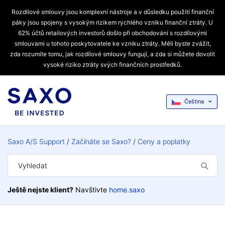
Rozdílové smlouvy jsou komplexní nástroje a v důsledku použití finanční
páky jsou spojeny s vysokým rizikem rychlého vzniku finanční ztráty. U
62% účtů retailových investorů došlo při obchodování s rozdílovými
smlouvami u tohoto poskytovatele ke vzniku ztráty. Měli byste zvážit,
zda rozumíte tomu, jak rozdílové smlouvy fungují, a zda si můžete dovolit
vysoké riziko ztráty svých finančních prostředků.
Čeština
Saxo A/S Support
Začínáte se Saxo?
Ceny a poplatky
Ještě nejste klient?
Navštivte
home.saxo