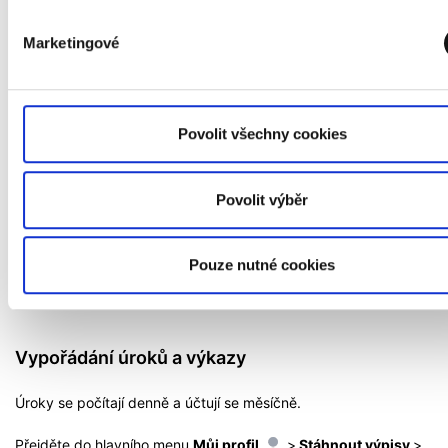
Výpočet
NFE (negativní): 10,000-1,000-10,000 = -1,000
Marketingové
hotovostní zůstatek hlavního účtu plus/minus
10,000
hotovostní zůstatky na podúčtech ve stejné měně
minus veškeré nerealizované zisky nebo ztráty z
Povolit všechny cookies
otevřených CFD, FX forwardů a futures na hlavním účtu
-1,000
a podúčtech ve stejné měně
plus tržní hodnota všech FX opcí na hlavním účtu a
Povolit výběr
0
podúčtech ve stejné měně
marže potřebná k financování otevřených pozic na
hlavním účtu a podúčtech bez ohledu na měnu
-10,000
Pouze nutné cookies
podúčtu
Vypořádání úroků a výkazy
Úroky se počítají denně a účtují se měsíčně.
Přejděte do hlavního menu
Můj profil
>
Stáhnout výpisy
>