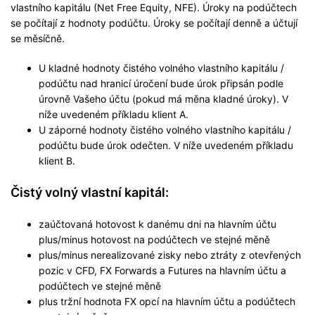
vlastního kapitálu (Net Free Equity, NFE). Úroky na podúčtech
se počítají z hodnoty podúčtu. Úroky se počítají denně a účtují
se měsíčně.
U kladné hodnoty čistého volného vlastního kapitálu /
podúčtu nad hranicí úročení bude úrok připsán podle
úrovně Vašeho účtu (pokud má měna kladné úroky). V
níže uvedeném příkladu klient A.
U záporné hodnoty čistého volného vlastního kapitálu /
podúčtu bude úrok odečten. V níže uvedeném příkladu
klient B.
Čistý volný vlastní kapitál:
zaúčtovaná hotovost k danému dni na hlavním účtu
plus/minus hotovost na podúčtech ve stejné měně
plus/minus nerealizované zisky nebo ztráty z otevřených
pozic v CFD, FX Forwards a Futures na hlavním účtu a
podúčtech ve stejné měně
plus tržní hodnota FX opcí na hlavním účtu a podúčtech