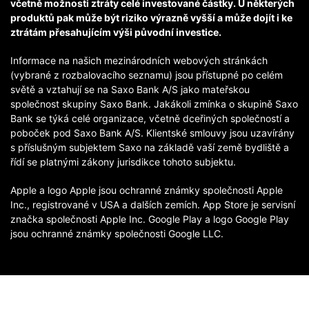
včetně možnosti ztráty celé investované částky. U některých
produktů pak může být riziko výrazně vyšší a může dojít i ke
ztrátám přesahujícím výši původní investice.
Informace na našich mezinárodních webových stránkách
(vybrané z rozbalovacího seznamu) jsou přístupné po celém
světě a vztahují se na Saxo Bank A/S jako mateřskou
společnost skupiny Saxo Bank. Jakákoli zmínka o skupině Saxo
Bank se týká celé organizace, včetně dceřiných společností a
poboček pod Saxo Bank A/S. Klientské smlouvy jsou uzavírány
s příslušným subjektem Saxo na základě vaší země bydliště a
řídí se platnými zákony jurisdikce tohoto subjektu.
Apple a logo Apple jsou ochranné známky společnosti Apple
Inc., registrované v USA a dalších zemích. App Store je servisní
značka společnosti Apple Inc. Google Play a logo Google Play
jsou ochranné známky společnosti Google LLC.