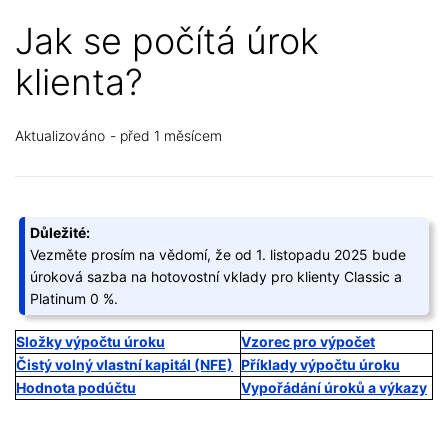
Jak se počítá úrok
klienta?
Aktualizováno
před 1 měsícem
Důležité:
Vezměte prosím na vědomí, že od 1. listopadu 2025 bude
úroková sazba na hotovostní vklady pro klienty Classic a
Platinum 0 %.
Složky výpočtu úroku
Vzorec pro výpočet
Čistý volný vlastní kapitál (NFE)
Příklady výpočtu úroku
Hodnota podúčtu
Vypořádání úroků a výkazy