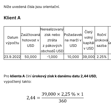
Níže uvedená čísla jsou orientační.
Klient A
Nerealizovaný
Čistý
Zaúčtovaná
zisk nebo
Požadavek
Roční
Datum
volný
hotovost v
ztráta
na marži v
úroková
výpočtu
kapitál
ú
USD
z pákových
USD
sazba
v USD
obchodů USD
23.9.2022
50,000
-1,000
10,000
39,000
2.25%
Pro
klienta A
činí
úrokový zisk k danému datu 2,44 USD,
vypočtený takto: