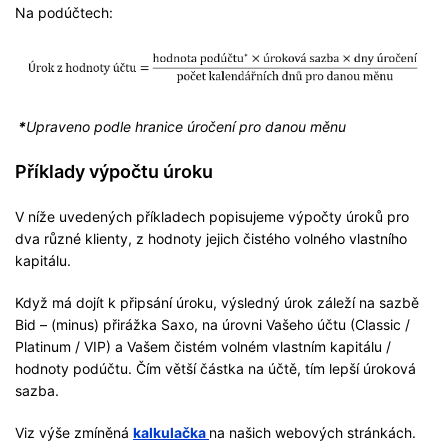
Na podúčtech:
*
Upraveno podle hranice úročení pro danou měnu
Příklady výpočtu úroku
V níže uvedených příkladech popisujeme výpočty úroků pro
dva různé klienty, z hodnoty jejich čistého volného vlastního
kapitálu.
Když má dojít k připsání úroku, výsledný úrok záleží na sazbě
Bid – (minus) přirážka Saxo, na úrovni Vašeho účtu (Classic /
Platinum / VIP) a Vašem čistém volném vlastním kapitálu /
hodnoty podúčtu. Čím větší částka na účtě, tím lepší úroková
sazba.
Viz výše zmíněná
kalkulačka
na našich webových stránkách.