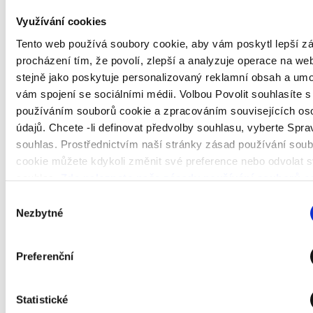
Využívání cookies
Nerealizovaný
Čistý
Tento web používá soubory cookie, aby vám poskytl lepší zá
Zaúčtovaná
zisk nebo
Požadavek
Roční
Datum
volný
procházení tím, že povolí, zlepší a analyzuje operace na we
hotovost v
ztráta
na marži v
úroková
výpočtu
kapitál
úr
USD
z pákových
USD
sazba
stejně jako poskytuje personalizovaný reklamní obsah a um
v USD
obchodů USD
vám spojení se sociálními médii. Volbou Povolit souhlasíte s
23.9.2022
10,000
-1,000
10,000
-1,000
10 %
používáním souborů cookie a zpracováním souvisejících os
údajů. Chcete -li definovat předvolby souhlasu, vyberte Spra
souhlas. Prostřednictvím naší stránky zásad používání sou
cookie můžete kdykoli změnit své preference nebo odvolat s
Pro
klienta B
je
úroková ztráta k danému datu -0,28 USD,
vypočtená takto:
souhlas.
Zde naleznete naše zásady používání souborů c
zde zásady ochrany osobních údajů
Výběr
Nezbytné
souhlasu
Preferenční
Výpočet
úrokové sazby: Úroková sazba ve výši
10 %
se
vypočítá jako součet
2
% sazby Ask + 8% přirážka Saxo Bank
Statistické
(orientační).