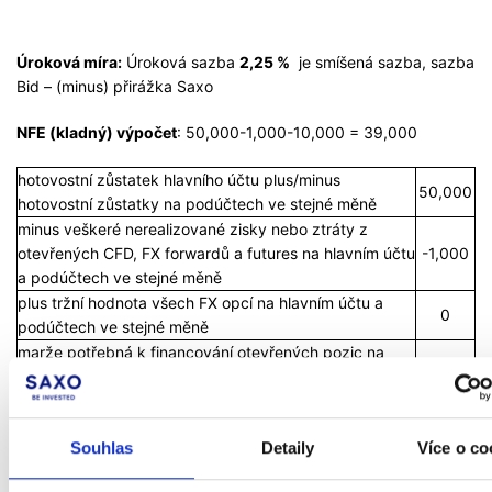
Úroková míra:
Úroková sazba
2,25 %
je smíšená sazba, sazba
Bid – (minus) přirážka Saxo
NFE (kladný) výpočet
: 50,000-1,000-10,000 = 39,000
hotovostní zůstatek hlavního účtu plus/minus
50,000
hotovostní zůstatky na podúčtech ve stejné měně
minus veškeré nerealizované zisky nebo ztráty z
otevřených CFD, FX forwardů a futures na hlavním účtu
-1,000
a podúčtech ve stejné měně
plus tržní hodnota všech FX opcí na hlavním účtu a
0
podúčtech ve stejné měně
marže potřebná k financování otevřených pozic na
hlavním účtu a podúčtech bez ohledu na měnu
-10,000
podúčtu
Souhlas
Detaily
Více o co
Klient B