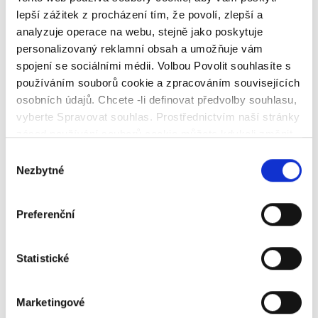
lepší zážitek z procházení tím, že povolí, zlepší a
analyzuje operace na webu, stejně jako poskytuje
Ještě nejste klientem?
personalizovaný reklamní obsah a umožňuje vám
spojení se sociálními médii. Volbou Povolit souhlasíte s
Zjistěte více o našich investičních platformách,
používáním souborů cookie a zpracováním souvisejících
produktech a předních cenách
zde
.
osobních údajů. Chcete -li definovat předvolby souhlasu,
vyberte Spravovat souhlas. Prostřednictvím naší stránky
zásad používání souborů cookie můžete kdykoli změnit
své preference nebo odvolat svůj souhlas.
Zde
Výběr
naleznete naše zásady používání souborů cookie
a
Nezbytné
souhlasu
zde zásady ochrany osobních údajů
Související články
Preferenční
Mohu se přihlásit ke svému účtu při cestování do
zahraničí?
Statistické
Jak registrovat nové číslo účtu pro výběry
Typy pokynů
Marketingové