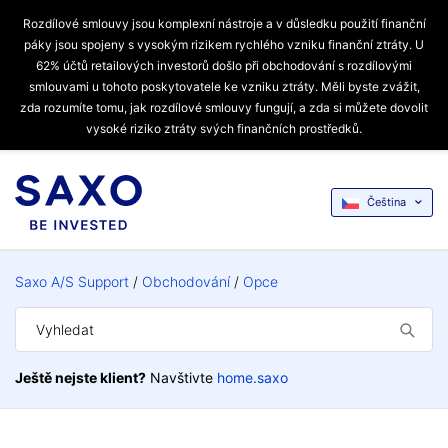
Rozdílové smlouvy jsou komplexní nástroje a v důsledku použití finanční
páky jsou spojeny s vysokým rizikem rychlého vzniku finanční ztráty. U
62% účtů retailových investorů došlo při obchodování s rozdílovými
smlouvami u tohoto poskytovatele ke vzniku ztráty. Měli byste zvážit,
zda rozumíte tomu, jak rozdílové smlouvy fungují, a zda si můžete dovolit
vysoké riziko ztráty svých finančních prostředků.
Čeština
Saxo A/S Support
Obchodování
Opce
Ještě nejste klient?
Navštivte
home.saxo