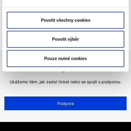
Důležité změny u cenných papírů amerických
veřejně obchodovaných partnerství (PTP)
Blokování pozice z důvodu převodu cenných
Povolit všechny cookies
papírů
Povolit výběr
Pouze nutné cookies
Nemůžete najít, co hledáte?
Ukážeme Vám, jak zadat ticket nebo se spojit s podporou.
Podpora