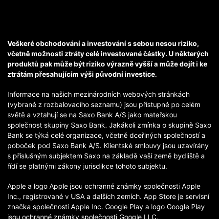
Veškeré obchodování a investování s sebou nesou riziko,
včetně možnosti ztráty celé investované částky. U některých
produktů pak může být riziko výrazně vyšší a může dojít i ke
ztrátám přesahujícím výši původní investice.
Informace na našich mezinárodních webových stránkách
(vybrané z rozbalovacího seznamu) jsou přístupné po celém
světě a vztahují se na Saxo Bank A/S jako mateřskou
společnost skupiny Saxo Bank. Jakákoli zmínka o skupině Saxo
Bank se týká celé organizace, včetně dceřiných společností a
poboček pod Saxo Bank A/S. Klientské smlouvy jsou uzavírány
s příslušným subjektem Saxo na základě vaší země bydliště a
řídí se platnými zákony jurisdikce tohoto subjektu.
Apple a logo Apple jsou ochranné známky společnosti Apple
Inc., registrované v USA a dalších zemích. App Store je servisní
značka společnosti Apple Inc. Google Play a logo Google Play
jsou ochranné známky společnosti Google LLC.