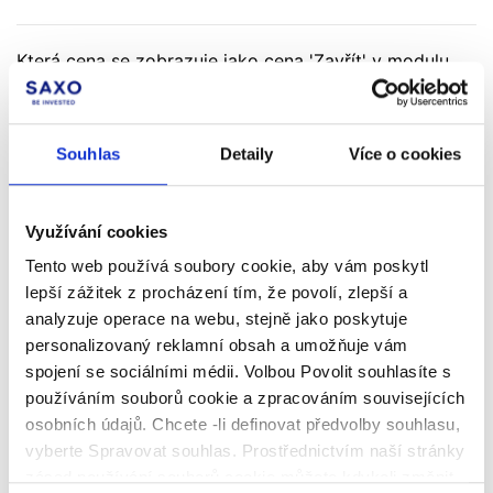
Která cena se zobrazuje jako cena 'Zavřít' v modulu
'Pozice'?
Souhlas
Detaily
Více o cookies
Jak sledovat aktivní pokyny
Jak uzavřít nebo zredukovat pozici?
Využívání cookies
Tento web používá soubory cookie, aby vám poskytl
lepší zážitek z procházení tím, že povolí, zlepší a
Jak zrušit pokyn?
analyzuje operace na webu, stejně jako poskytuje
personalizovaný reklamní obsah a umožňuje vám
V jakých případech můžou být moje příkazy zrušeny
spojení se sociálními médii. Volbou Povolit souhlasíte s
ze strany Saxo Bank?
používáním souborů cookie a zpracováním souvisejících
osobních údajů. Chcete -li definovat předvolby souhlasu,
vyberte Spravovat souhlas. Prostřednictvím naší stránky
Co je to rychlý obchod?
zásad používání souborů cookie můžete kdykoli změnit