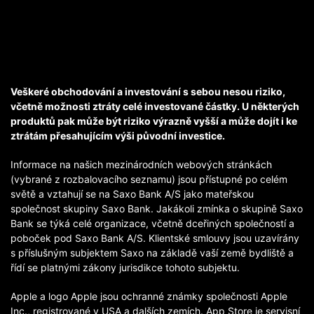
Veškeré obchodování a investování s sebou nesou riziko,
včetně možnosti ztráty celé investované částky. U některých
produktů pak může být riziko výrazně vyšší a může dojít i ke
ztrátám přesahujícím výši původní investice.
Informace na našich mezinárodních webových stránkách
(vybrané z rozbalovacího seznamu) jsou přístupné po celém
světě a vztahují se na Saxo Bank A/S jako mateřskou
společnost skupiny Saxo Bank. Jakákoli zmínka o skupině Saxo
Bank se týká celé organizace, včetně dceřiných společností a
poboček pod Saxo Bank A/S. Klientské smlouvy jsou uzavírány
s příslušným subjektem Saxo na základě vaší země bydliště a
řídí se platnými zákony jurisdikce tohoto subjektu.
Apple a logo Apple jsou ochranné známky společnosti Apple
Inc., registrované v USA a dalších zemích. App Store je servisní