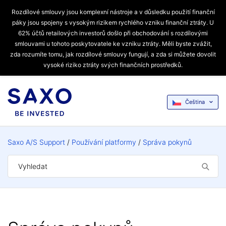
Rozdílové smlouvy jsou komplexní nástroje a v důsledku použití finanční
páky jsou spojeny s vysokým rizikem rychlého vzniku finanční ztráty. U
62% účtů retailových investorů došlo při obchodování s rozdílovými
smlouvami u tohoto poskytovatele ke vzniku ztráty. Měli byste zvážit,
zda rozumíte tomu, jak rozdílové smlouvy fungují, a zda si můžete dovolit
vysoké riziko ztráty svých finančních prostředků.
Čeština
Saxo A/S Support
Používání platformy
Správa pokynů