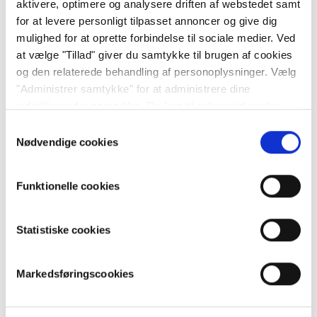
aktivere, optimere og analysere driften af webstedet samt
for at levere personligt tilpasset annoncer og give dig
Ikke kunde endnu?
mulighed for at oprette forbindelse til sociale medier. Ved
at vælge "Tillad" giver du samtykke til brugen af cookies
Læs mere om vores mange produkter,
og den relaterede behandling af personoplysninger. Vælg
brugervenlige investeringsplatforme og attraktive
"Administrer samtykke" for at administrere dine
priser
her
.
indstillinger for samtykke. Du kan til enhver tid ændre
dine indstillinger eller trække dit samtykke tilbage via
Samtykkevalg
siden om cookiepolitik. Læs
vores cookiepolitik her
og
Nødvendige cookies
vores persondatapolitik her
Funktionelle cookies
Relaterede artikler
Hvordan får jeg hjælp som kunde i Saxo Bank?
Statistiske cookies
Hvad er status på min pengeoverførsel?
Hvad betyder valørdagen for din udbetaling?
Markedsføringscookies
Hvorfor kan jeg ikke se min indbetaling på min
Saxo‑konto?