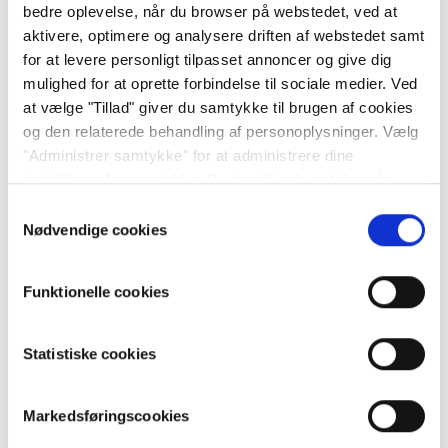
bedre oplevelse, når du browser på webstedet, ved at
aktivere, optimere og analysere driften af webstedet samt
for at levere personligt tilpasset annoncer og give dig
Ikke kunde endnu?
mulighed for at oprette forbindelse til sociale medier. Ved
at vælge "Tillad" giver du samtykke til brugen af cookies
Læs mere om vores mange produkter,
brugervenlige investeringsplatforme og attraktive
og den relaterede behandling af personoplysninger. Vælg
priser
her
.
"Administrer samtykke" for at administrere dine
indstillinger for samtykke. Du kan til enhver tid ændre
dine indstillinger eller trække dit samtykke tilbage via
Samtykkevalg
siden om cookiepolitik. Læs
vores cookiepolitik her
og
Nødvendige cookies
vores persondatapolitik her
Relaterede artikler
Funktionelle cookies
Hvorfor får jeg besked om, at jeg ikke har nok
penge på min konto?
Statistiske cookies
Hvordan tilføjer jeg en bankkonto til
udbetalinger?
Markedsføringscookies
Kan jeg logge ind på min konto, når jeg rejser til