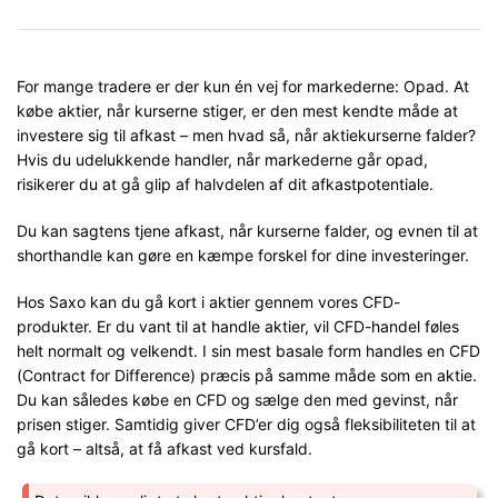
For mange tradere er der kun én vej for markederne: Opad. At
købe aktier, når kurserne stiger, er den mest kendte måde at
investere sig til afkast – men hvad så, når aktiekurserne falder?
Hvis du udelukkende handler, når markederne går opad,
risikerer du at gå glip af halvdelen af dit afkastpotentiale.
Du kan sagtens tjene afkast, når kurserne falder, og evnen til at
shorthandle kan gøre en kæmpe forskel for dine investeringer.
Hos Saxo kan du gå kort i aktier gennem vores CFD-
produkter.
Er du vant til at handle aktier, vil CFD-handel føles
helt normalt og velkendt. I sin mest basale form handles en CFD
(Contract for Difference) præcis på samme måde som en aktie.
Du kan således købe en CFD og sælge den med gevinst, når
prisen stiger. Samtidig giver CFD’er dig også fleksibiliteten til at
gå kort – altså, at få afkast ved kursfald.