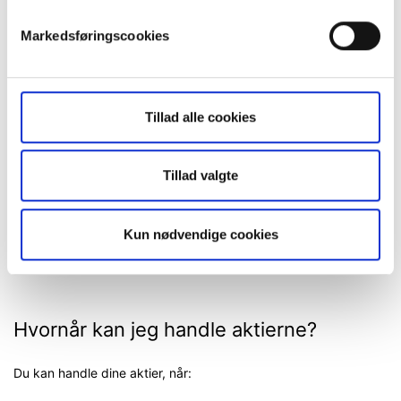
er klar.
Markedsføringscookies
Hvornår får jeg aktierne?
Hvis du får tildelt aktier:
Tillad alle cookies
De bliver sat ind på din konto på eller efter
tildelingsdatoen
Tillad valgte
Beløbet bliver trukket fra din konto
Eventuelle overskydende kontanter frigives
Kun nødvendige cookies
Du kan altid følge status på Saxo-platformen.
Hvornår kan jeg handle aktierne?
Du kan handle dine aktier, når: