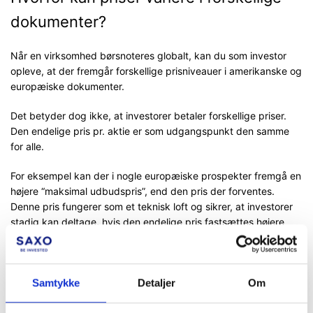
dokumenter?
Når en virksomhed børsnoteres globalt, kan du som investor
opleve, at der fremgår forskellige prisniveauer i amerikanske og
europæiske dokumenter.
Det betyder dog ikke, at investorer betaler forskellige priser.
Den endelige pris pr. aktie er som udgangspunkt den samme
for alle.
For eksempel kan der i nogle europæiske prospekter fremgå en
højere “maksimal udbudspris”, end den pris der forventes.
Denne pris fungerer som et teknisk loft og sikrer, at investorer
stadig kan deltage, hvis den endelige pris fastsættes højere
end først forventet.
Den pris, du betaler, vil være den endelige udbudspris, som
fastsættes i forbindelse med børsnoteringen.
Samtykke
Detaljer
Om
Hvis der ser ud til at være forskelle i priser, skyldes det typisk: