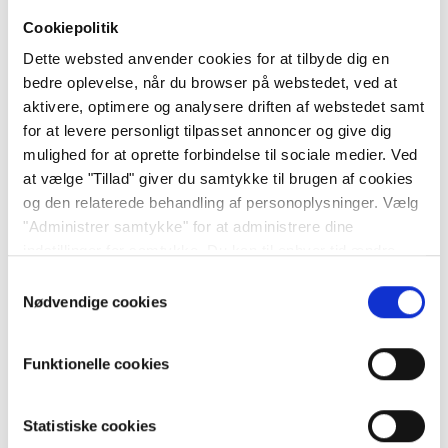
Cookiepolitik
Regulatoriske krav til, hvordan priser oplyses
Dette websted anvender cookies for at tilbyde dig en
Valutakonvertering
bedre oplevelse, når du browser på webstedet, ved at
Lokale gebyrer eller skatter
aktivere, optimere og analysere driften af webstedet samt
for at levere personligt tilpasset annoncer og give dig
mulighed for at oprette forbindelse til sociale medier. Ved
Får jeg de aktier, jeg søger om?
at vælge "Tillad" giver du samtykke til brugen af cookies
og den relaterede behandling af personoplysninger. Vælg
Ikke nødvendigvis.
"Administrer samtykke" for at administrere dine
indstillinger for samtykke. Du kan til enhver tid ændre
Det er udstederen og/eller de involverede banker, der fordeler
dine indstillinger eller trække dit samtykke tilbage via
Samtykkevalg
aktierne. Det betyder, at:
siden om cookiepolitik. Læs
vores cookiepolitik her
og
Nødvendige cookies
vores persondatapolitik her
Du kan få færre aktier end ønsket
Du kan risikere ikke at få nogen
Funktionelle cookies
Saxo Bank har ikke indflydelse på tildelingen.
Statistiske cookies
Du kan se din eventuelle tildeling på Saxo-platformen, når den