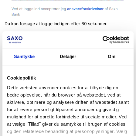
Du kan forsøge at logge ind igen efter 60 sekunder.
Glemt bruger-ID eller adgangskode?
Hvis du har glemt dine loginoplysninger, kan du klikke på
Samtykke
Detaljer
Om
Glemt bruger-ID
eller
Glemt adgangskode
og følge
instruktionerne. Læs mere om dette i vores artikel
Jeg har
glemt mine loginoplysninger – hvad skal jeg gøre?
.
Cookiepolitik
Dette websted anvender cookies for at tilbyde dig en
bedre oplevelse, når du browser på webstedet, ved at
aktivere, optimere og analysere driften af webstedet samt
Facebook
LinkedIn
for at levere personligt tilpasset annoncer og give dig
mulighed for at oprette forbindelse til sociale medier. Ved
Var denne artikel en hjælp?
at vælge "Tillad" giver du samtykke til brugen af cookies
og den relaterede behandling af personoplysninger. Vælg