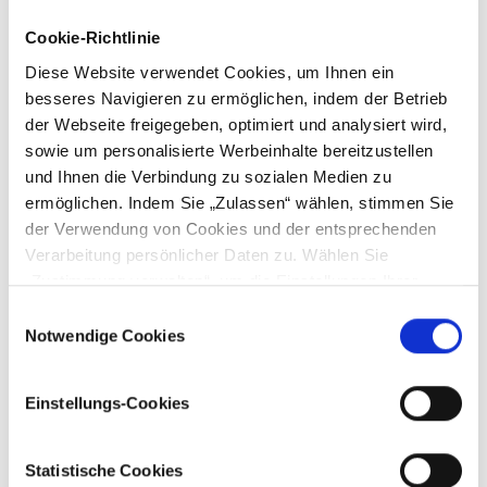
Cookie-Richtlinie
Diese Website verwendet Cookies, um Ihnen ein
Reservierte anfängliche Marge
: Wenn Sie Margin-
Positionen halten (z. B. CFD/FX), wird die reservierte
besseres Navigieren zu ermöglichen, indem der Betrieb
anfängliche Marge von Ihrem Barguthaben „gesperrt“.
der Webseite freigegeben, optimiert und analysiert wird,
Wert der Optionen
: Ein negativer Optionswert reduziert
sowie um personalisierte Werbeinhalte bereitzustellen
das verfügbare Bargeld, da es für den Rückkauf der
und Ihnen die Verbindung zu sozialen Medien zu
Optionen reserviert ist.
ermöglichen. Indem Sie „Zulassen“ wählen, stimmen Sie
Verlust aus Margin-Positionen
: Wenn Sie Margin-
der Verwendung von Cookies und der entsprechenden
Positionen halten (z. B. CFD/FX) und es zu einem
Verarbeitung persönlicher Daten zu. Wählen Sie
Nettoverlust bei den Positionen kommt, wird der
„Zustimmung verwalten“, um die Einstellungen Ihrer
Nettoverlust vom Barguthaben „reserviert“.
Zustimmung zu bearbeiten. Sie können über die Seite der
Einwilligungsauswahl
Cookie-Richtlinien jederzeit Ihre Einstellungen ändern
Beispiel:
Notwendige Cookies
oder Ihre Zustimmung zurückziehen. Bitte lesen Sie
unsere Cookie-Richtlinie hier
und
unsere
Einstellungs-Cookies
Datenschutzrichtlinie hier
Statistische Cookies