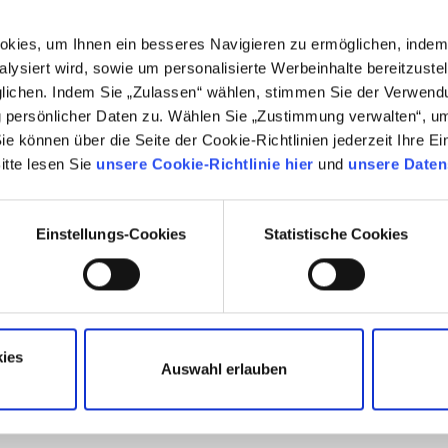
kies, um Ihnen ein besseres Navigieren zu ermöglichen, indem 
alysiert wird, sowie um personalisierte Werbeinhalte bereitzuste
lichen. Indem Sie „Zulassen“ wählen, stimmen Sie der Verwend
 persönlicher Daten zu. Wählen Sie „Zustimmung verwalten“, um 
Ablaufdatum an einem vorher festgelegten Datum liegt. Auf
e können über die Seite der Cookie-Richtlinien jederzeit Ihre Ei
keit, einen GTD-Handel für einen Zeitraum von einer Woche,
tte lesen Sie
unsere Cookie-Richtlinie hier
und
unsere Datens
, Ende des Jahres oder ein bestimmtes Datum Ihrer Wahl
Einstellungs-Cookies
Statistische Cookies
er Beitrag hilfreich?
ies
Auswahl erlauben