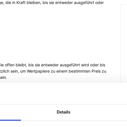
e, die in Kraft bleiben, bis sie entweder ausgeführt oder
die offen bleibt, bis sie entweder ausgeführt wird oder bis
tzlich sein, um Wertpapiere zu einem bestimmten Preis zu
sein.
Details
eßung des Marktes am Tag der Auftragserteilung offen
nde erteilt wird, bleibt der Auftrag bis zur Schließung des