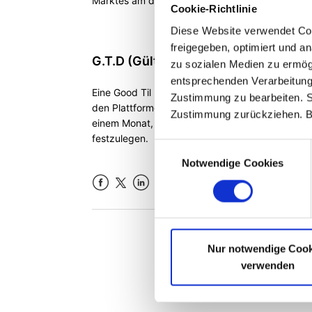
Marktes am darauffolgenden Werktag offen.
Cookie-Richtlinie
Diese Website verwendet Coo
freigegeben, optimiert und an
G.T.D (Gültig bis Datum)
zu sozialen Medien zu ermög
entsprechenden Verarbeitung
Eine Good Til Date-Order ist eine Order, deren 
Zustimmung zu bearbeiten. Si
den Plattformen von Saxo haben Sie die Möglich
Zustimmung zurückziehen. Bi
einem Monat, Ende der Woche, Ende des Monats
festzulegen.
Einwilligungsauswahl
Notwendige Cookies
Facebook
LinkedIn
War dies
Nur notwendige Cook
verwenden