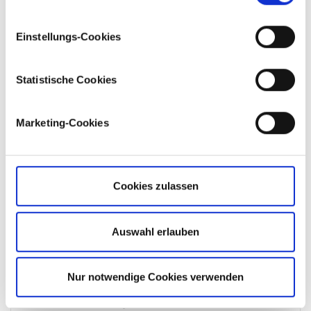
oder Ihre Zustimmung zurückziehen. Bitte lesen Sie
unsere Cookie-Richtlinie hier
und
unsere
Einstellungs-Cookies
Datenschutzrichtlinie hier
Statistische Cookies
Marketing-Cookies
Noch kein Kunde?
Erfahren Sie
hier
mehr über unsere
Investitionsplattformen, Produkte und führenden
Cookies zulassen
Preise.
Auswahl erlauben
Nur notwendige Cookies verwenden
Verwandte Beiträge