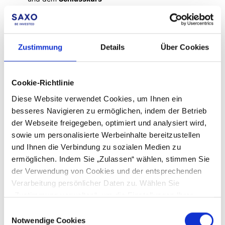
Multiplizieren Sie den aktuellen Marktwert der Position (in
der Instrumentwährung) mit der Differenz zwischen den
beiden Umrechnungskursen
Zustimmung
Details
Über Cookies
Konvertierung P/L = (Schlusskurs - Eröffnungskurs) * Wert der
Position.
Cookie-Richtlinie
Bitte sehen Sie sich hier
das Beispiel an
.
Diese Website verwendet Cookies, um Ihnen ein
Der "Gewinn und Verlust" (G/V) wird nur für Cash-Produkte
besseres Navigieren zu ermöglichen, indem der Betrieb
berechnet: Aktien, Anleihen, Investmentfonds, Optionen
der Webseite freigegeben, optimiert und analysiert wird,
sowie um personalisierte Werbeinhalte bereitzustellen
und Ihnen die Verbindung zu sozialen Medien zu
ermöglichen. Indem Sie „Zulassen“ wählen, stimmen Sie
Facebook
LinkedIn
der Verwendung von Cookies und der entsprechenden
Verarbeitung persönlicher Daten zu. Wählen Sie
War dieser Beitrag hilfreich?
„Zustimmung verwalten“, um die Einstellungen Ihrer
Zustimmung zu bearbeiten. Sie können über die Seite der
Einwilligungsauswahl
Cookie-Richtlinien jederzeit Ihre Einstellungen ändern
Notwendige Cookies