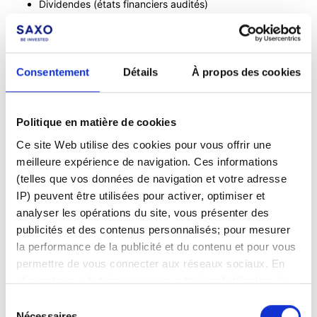
Dividendes (états financiers audités)
Emprunt (contrat de prêt, source des fonds du prêteur)
Immobilier (copie du contrat de bail, copie du contrat de
vente)
En cas gains sur valeurs mobilières provenant d'une autre
Consentement
Détails
À propos des cookies
banque :
Relevé de compte
Rapport de portefeuille
Politique en matière de cookies
Tous les documents doivent être valides et ne pas dater de
Ce site Web utilise des cookies pour vous offrir une
plus de 6 mois.
meilleure expérience de navigation. Ces informations
(telles que vos données de navigation et votre adresse
Comptes joints
IP) peuvent être utilisées pour activer, optimiser et
analyser les opérations du site, vous présenter des
Les deux titulaires de compte doivent-ils
publicités et des contenus personnalisés; pour mesurer
la performance de la publicité et du contenu et pour vous
soumettre séparément des documents ?
permettre de vous connecter aux réseaux sociaux. En
cliquant sur « Autoriser », vous autorisez l'utilisation de
Le processus de soumission de la documentation est le même
que celui expliqué précédemment.
Cependant, pour les
cookies et le traitement associé des données
Sélection
comptes joints, il est important de noter que les deux
personnelles. Sélectionnez « Gérer le consentement »
Nécessaires