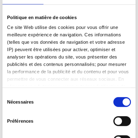
Politique en matière de cookies
Ce site Web utilise des cookies pour vous offrir une
meilleure expérience de navigation. Ces informations
(telles que vos données de navigation et votre adresse
IP) peuvent être utilisées pour activer, optimiser et
analyser les opérations du site, vous présenter des
publicités et des contenus personnalisés; pour mesurer
la performance de la publicité et du contenu et pour vous
permettre de vous connecter aux réseaux sociaux. En
cliquant sur « Autoriser », vous autorisez l'utilisation de
cookies et le traitement associé des données
Sélection
Étape 8 :
Après avoir vidé la liste, fermez l'onglet en
personnelles. Sélectionnez « Gérer le consentement »
Nécessaires
du
utilisant le “
X
” dans le coin supérieur droit NOTE :
pour gérer vos préférences de consentement. Une fois
consentement
Cliquez encore sur “
X
” jusqu'à ce que vous retourniez
confirmées, vos préférences de consentement sont
Préférences
à la page
Profil
conservées. Vous pouvez modifier vos préférences ou
retirer votre consentement à tout moment via la page de