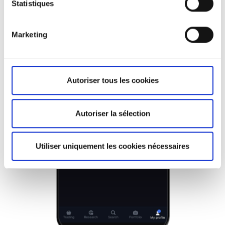
politique de cookies. Consultez
notre politique en
Statistiques
matière de cookies ici
et
notre politique de
confidentialité ici
.
Marketing
Autoriser tous les cookies
Autoriser la sélection
Utiliser uniquement les cookies nécessaires