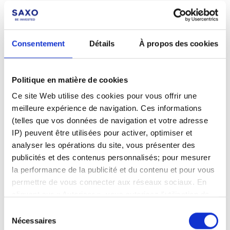
Consentement
Détails
À propos des cookies
Politique en matière de cookies
Pas encore client ?
Ce site Web utilise des cookies pour vous offrir une
meilleure expérience de navigation. Ces informations
Apprenez-en davantage sur nos plateformes
(telles que vos données de navigation et votre adresse
d'investissement, nos produits et nos prix
IP) peuvent être utilisées pour activer, optimiser et
attractifs
ici
.
analyser les opérations du site, vous présenter des
publicités et des contenus personnalisés; pour mesurer
la performance de la publicité et du contenu et pour vous
permettre de vous connecter aux réseaux sociaux. En
cliquant sur « Autoriser », vous autorisez l'utilisation de
cookies et le traitement associé des données
Sélection
Articles associés
personnelles. Sélectionnez « Gérer le consentement »
Nécessaires
du