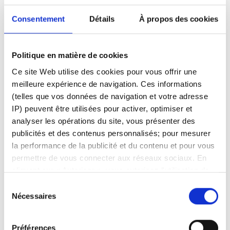
Consentement
Détails
À propos des cookies
Politique en matière de cookies
Ce site Web utilise des cookies pour vous offrir une
meilleure expérience de navigation. Ces informations
Pas encore client ?
(telles que vos données de navigation et votre adresse
Apprenez-en davantage sur nos plateformes
IP) peuvent être utilisées pour activer, optimiser et
d'investissement, nos produits et nos prix
analyser les opérations du site, vous présenter des
attractifs
ici
.
publicités et des contenus personnalisés; pour mesurer
la performance de la publicité et du contenu et pour vous
permettre de vous connecter aux réseaux sociaux. En
cliquant sur « Autoriser », vous autorisez l'utilisation de
cookies et le traitement associé des données
Sélection
personnelles. Sélectionnez « Gérer le consentement »
Nécessaires
du
Articles associés
pour gérer vos préférences de consentement. Une fois
consentement
confirmées, vos préférences de consentement sont
Préférences
Comment enregistrer un compte à utiliser pour les