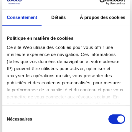
Consentement
Détails
À propos des cookies
Politique en matière de cookies
Ce site Web utilise des cookies pour vous offrir une
meilleure expérience de navigation. Ces informations
Pas encore client ?
(telles que vos données de navigation et votre adresse
IP) peuvent être utilisées pour activer, optimiser et
Apprenez-en davantage sur nos plateformes
analyser les opérations du site, vous présenter des
d'investissement, nos produits et nos prix
publicités et des contenus personnalisés; pour mesurer
attractifs
ici
.
la performance de la publicité et du contenu et pour vous
permettre de vous connecter aux réseaux sociaux. En
cliquant sur « Autoriser », vous autorisez l'utilisation de
cookies et le traitement associé des données
Sélection
personnelles. Sélectionnez « Gérer le consentement »
Nécessaires
du
pour gérer vos préférences de consentement. Une fois
consentement
Articles associés