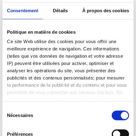
Consentement
Détails
À propos des cookies
Politique en matière de cookies
Ce site Web utilise des cookies pour vous offrir une
meilleure expérience de navigation. Ces informations
Le Stop Traînant peut aussi être utilisé pour une position
(telles que vos données de navigation et votre adresse
Short ( vente à découvert )
IP) peuvent être utilisées pour activer, optimiser et
analyser les opérations du site, vous présenter des
Les ordres stop suiveurs fonctionnent également pour les
publicités et des contenus personnalisés; pour mesurer
positions courtes ( short ), mais dans ce cas, le stop suiveur
la performance de la publicité et du contenu et pour vous
est placé au-dessus du prix actuel du marché.
permettre de vous connecter aux réseaux sociaux. En
cliquant sur « Autoriser », vous autorisez l'utilisation de
Ajouter un Trailing Stop à une position
cookies et le traitement associé des données
Sélection
existante
personnelles. Sélectionnez « Gérer le consentement »
Nécessaires
du
pour gérer vos préférences de consentement. Une fois
consentement
confirmées, vos préférences de consentement sont
Vous pouvez aussi ajouter un ordre Stop Traînant à une position
Préférences