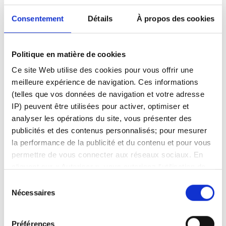
A noter :
Consentement
Détails
À propos des cookies
Dans certains cas, votre logiciel antivirus peut empêcher
d’installer et/ou de télécharger correctement la version de
bureau de SaxoTrader. Si vous rencontrez des problèmes,
Politique en matière de cookies
veuillez vérifier la configuration de votre antivirus et
Ce site Web utilise des cookies pour vous offrir une
assurez-vous de définir SaxoTrader comme application
meilleure expérience de navigation. Ces informations
approuvée/autorisée.
(telles que vos données de navigation et votre adresse
IP) peuvent être utilisées pour activer, optimiser et
analyser les opérations du site, vous présenter des
publicités et des contenus personnalisés; pour mesurer
Facebook
LinkedIn
la performance de la publicité et du contenu et pour vous
permettre de vous connecter aux réseaux sociaux. En
Cet article vous a-t-il été utile ?
cliquant sur « Autoriser », vous autorisez l'utilisation de
cookies et le traitement associé des données
Sélection
personnelles. Sélectionnez « Gérer le consentement »
Nécessaires
du
pour gérer vos préférences de consentement. Une fois
consentement
confirmées, vos préférences de consentement sont
Préférences