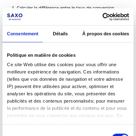
Calculer la différence entre le taux de conversion
d'ouverture et de clôture
Multipliez la valeur boursière actuelle de la position (dans
la devise de l'instrument) par la différence entre les deux
Consentement
Détails
À propos des cookies
taux de conversion
B/P conversion = (Taux clôture - Taux ouverture) * valeur
de la position en devise de l'instrument.
Politique en matière de cookies
Ce site Web utilise des cookies pour vous offrir une
Dans l'exemple ci dessus :
meilleure expérience de navigation. Ces informations
(telles que vos données de navigation et votre adresse
(0.84437690 - 0.90823812)*784 926.80 = -50 126,38
IP) peuvent être utilisées pour activer, optimiser et
Le B/P de conversion est calculé uniquement pour les produits
analyser les opérations du site, vous présenter des
au comptant : actions, obligations, fonds communs de
publicités et des contenus personnalisés; pour mesurer
placement, options.
la performance de la publicité et du contenu et pour vous
permettre de vous connecter aux réseaux sociaux. En
cliquant sur « Autoriser », vous autorisez l'utilisation de
cookies et le traitement associé des données
Facebook
LinkedIn
Sélection