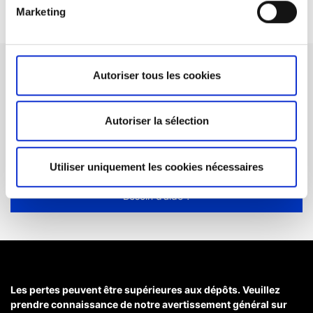
Marketing
Autoriser tous les cookies
Vous ne trouvez pas ce que
vous cherchez ?
Autoriser la sélection
Voici comment ouvrir un ticket d’opération.
Utiliser uniquement les cookies nécessaires
Besoin d’aide ?
Les pertes peuvent être supérieures aux dépôts. Veuillez
prendre connaissance de notre avertissement général sur