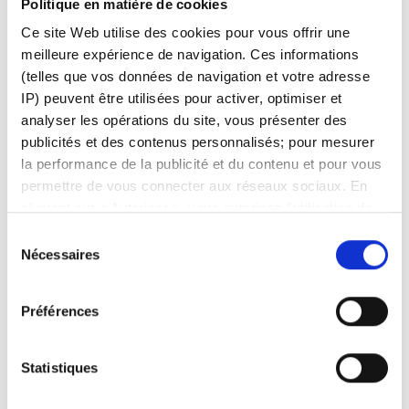
Apprenez-en davantage sur nos plateformes
Politique en matière de cookies
d'investissement, nos produits et nos prix
Ce site Web utilise des cookies pour vous offrir une
attractifs
ici
.
meilleure expérience de navigation. Ces informations
(telles que vos données de navigation et votre adresse
IP) peuvent être utilisées pour activer, optimiser et
analyser les opérations du site, vous présenter des
publicités et des contenus personnalisés; pour mesurer
la performance de la publicité et du contenu et pour vous
Articles associés
permettre de vous connecter aux réseaux sociaux. En
cliquant sur « Autoriser », vous autorisez l'utilisation de
Comment enregistrer un compte à utiliser pour les
cookies et le traitement associé des données
retraits
Sélection
personnelles. Sélectionnez « Gérer le consentement »
Nécessaires
du
Comment obtenir une assistance technique ?
pour gérer vos préférences de consentement. Une fois
consentement
confirmées, vos préférences de consentement sont
Puis-je accéder à mon compte lorsque je voyage
Préférences
conservées. Vous pouvez modifier vos préférences ou
à l'étranger?
retirer votre consentement à tout moment via la page de
Heures de marché prolongées
politique de cookies. Consultez
notre politique en
Statistiques
matière de cookies ici
et
notre politique de
Pourquoi facturez-vous des frais ADR?
confidentialité ici
.