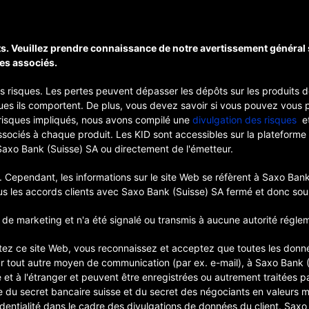
s. Veuillez prendre connaissance de notre avertissement général 
es associés.
es risques. Les pertes peuvent dépasser les dépôts sur les produi
ques ils comportent. De plus, vous devez savoir si vous pouvez vous
risques impliqués, nous avons compilé une
divulgation des risques
et
associés à chaque produit. Les KID sont accessibles sur la plateforme
Saxo Bank (Suisse) SA ou directement de l'émetteur.
 Cependant, les informations sur le site Web se réfèrent à Saxo Bank
us les accords clients avec Saxo Bank (Suisse) SA fermé et donc soum
de marketing et n'a été signalé ou transmis à aucune autorité réglem
tez ce site Web, vous reconnaissez et acceptez que toutes les donn
ar tout autre moyen de communication (par ex. e-mail), à Saxo Bank 
 et à l'étranger et peuvent être enregistrées ou autrement traitées p
e du secret bancaire suisse et du secret des négociants en valeurs mo
fidentialité dans le cadre des divulgations de données du client. Sa