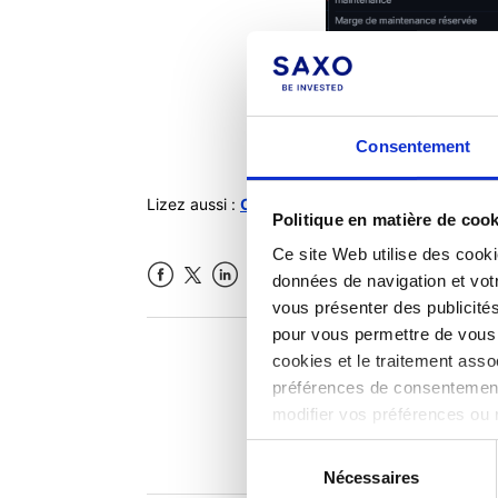
Consentement
Lizez aussi :
Où puis-je trouver les changement
Politique en matière de coo
Ce site Web utilise des cooki
données de navigation et votr
Facebook
LinkedIn
vous présenter des publicité
pour vous permettre de vous c
cookies et le traitement ass
Cet articl
préférences de consentement
modifier vos préférences ou 
notre politique en matière
Sélection
Nécessaires
du