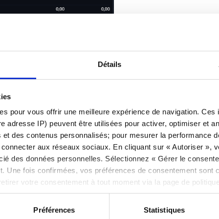
Détails
s de marge et de garantie à venir ?
kies
es pour vous offrir une meilleure expérience de navigation. Ces 
e adresse IP) peuvent être utilisées pour activer, optimiser et an
s et des contenus personnalisés; pour mesurer la performance de 
onnecter aux réseaux sociaux. En cliquant sur « Autoriser », vou
ocié des données personnelles. Sélectionnez « Gérer le consent
e vous a-t-il été utile ?
. Une fois confirmées, vos préférences de consentement sont
retirer votre consentement à tout moment via la page de politiqu
 de cookies ici
et
notre politique de confidentialité ici
.
Préférences
Statistiques