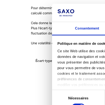
Pour déterminer la norme de ces rendements (inf
calculé comme la racine carrée de la variance.
Cela donne la moyenne de l'écart entre les rend
Plus l'écart-type des rendements est élevé, plus
Consentement
fluctuation des rendements observés au cours de
Une volatilité élevée indique qu'un risque élevé 
Politique en matière de coo
Ce site Web utilise des cooki
données de navigation et votr
vous présenter des publicité
pour vous permettre de vous c
cookies et le traitement ass
préférences de consentement
modifier vos préférences ou 
notre politique en matière
Sélection
Nécessaires
du
consentement