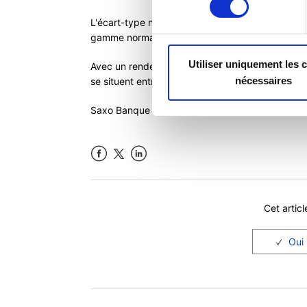
L'écart-type nous informe sur la dispersion des
gamme normale des rendements que l'on peut s'
Utiliser uniquement les 
Avec un rendement moyen de 7,5% et un écart-t
nécessaires
se situent entre 3,46% (7,5% - 4,04%) et 11,54%
Saxo Banque calcule l'écart-type sur les rendem
Facebook
LinkedIn
Cet articl