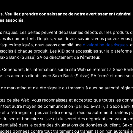
s. Veuillez prendre connaissance de notre avertissement général 
es associés.
es risques. Les pertes peuvent dépasser les dépôts sur les produi
ques ils comportent. De plus, vous devez savoir si vous pouvez vous
risques impliqués, nous avons compilé une
divulgation des risques
et
associés à chaque produit. Les KID sont accessibles sur la plateforme
Saxo Bank (Suisse) SA ou directement de l'émetteur.
 Cependant, les informations sur le site Web se réfèrent à Saxo Bank
us les accords clients avec Saxo Bank (Suisse) SA fermé et donc soum
de marketing et n'a été signalé ou transmis à aucune autorité réglem
tez ce site Web, vous reconnaissez et acceptez que toutes les donn
ar tout autre moyen de communication (par ex. e-mail), à Saxo Bank 
 et à l'étranger et peuvent être enregistrées ou autrement traitées p
e du secret bancaire suisse et du secret des négociants en valeurs mo
fidentialité dans le cadre des divulgations de données du client. Sa
esdites données contre tout traitement ou transmission non autorisé 