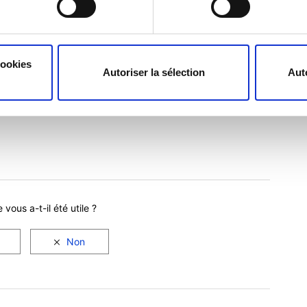
 rendements par rapport au rendement moyen, et sur la
attendre à observer.
cookies
ype de 4,04%, on peut s'attendre à ce que les rendements
Autoriser la sélection
Aut
 (7,5% + 4,04%).
ents quotidiens.
e vous a-t-il été utile ?