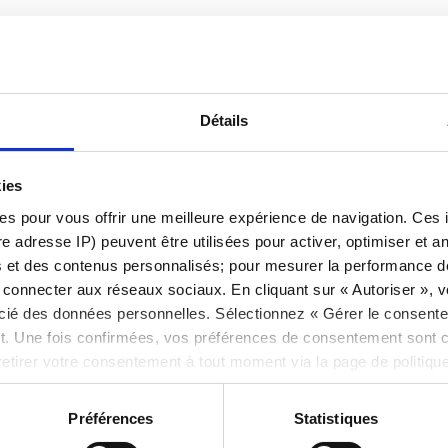
ormation sur la dispersion des rendements), l'écart-type est
ements sur la période de six mois et le rendement moyen.
 la volatilité des rendements est importante (plus grande
Détails
 la période d'investissement).
a été pris pendant la période d'investissement.
kies
es pour vous offrir une meilleure expérience de navigation. Ces 
e adresse IP) peuvent être utilisées pour activer, optimiser et an
s et des contenus personnalisés; pour mesurer la performance de 
onnecter aux réseaux sociaux. En cliquant sur « Autoriser », vou
ocié des données personnelles. Sélectionnez « Gérer le consent
. Une fois confirmées, vos préférences de consentement sont
retirer votre consentement à tout moment via la page de politiqu
 de cookies ici
et
notre politique de confidentialité ici
.
Préférences
Statistiques