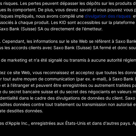
es risques. Les pertes peuvent dépasser les dépôts sur les produi
ques ils comportent. De plus, vous devez savoir si vous pouvez vous
risques impliqués, nous avons compilé une
divulgation des risques
et
associés à chaque produit. Les KID sont accessibles sur la plateforme
Saxo Bank (Suisse) SA ou directement de l'émetteur.
 Cependant, les informations sur le site Web se réfèrent à Saxo Bank
us les accords clients avec Saxo Bank (Suisse) SA fermé et donc soum
de marketing et n'a été signalé ou transmis à aucune autorité réglem
tez ce site Web, vous reconnaissez et acceptez que toutes les donn
ar tout autre moyen de communication (par ex. e-mail), à Saxo Bank 
 et à l'étranger et peuvent être enregistrées ou autrement traitées p
e du secret bancaire suisse et du secret des négociants en valeurs mo
fidentialité dans le cadre des divulgations de données du client. Sa
esdites données contre tout traitement ou transmission non autorisé 
ate desdites données.
 d'Apple Inc., enregistrées aux États-Unis et dans d'autres pays. A