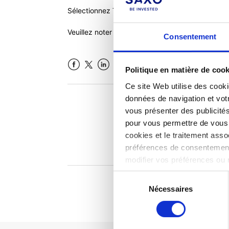
Sélectionnez Transferts de portefeuilles et de p
Veuillez noter que l'annulation n'est pas immédia
Consentement
Politique en matière de coo
Facebook
LinkedIn
Ce site Web utilise des cooki
données de navigation et votr
Cet articl
vous présenter des publicité
pour vous permettre de vous c
cookies et le traitement ass
préférences de consentement
modifier vos préférences ou 
notre politique en matière
Sélection
Nécessaires
du
consentement