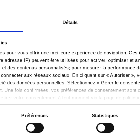
ositions > Transferts de positions > Envoyez-nous un e-mail
tement traitée.
Détails
kies
es pour vous offrir une meilleure expérience de navigation. Ces 
e adresse IP) peuvent être utilisées pour activer, optimiser et an
e vous a-t-il été utile ?
s et des contenus personnalisés; pour mesurer la performance de 
onnecter aux réseaux sociaux. En cliquant sur « Autoriser », vou
ocié des données personnelles. Sélectionnez « Gérer le consent
. Une fois confirmées, vos préférences de consentement sont
retirer votre consentement à tout moment via la page de politiqu
 de cookies ici
et
notre politique de confidentialité ici
.
Préférences
Statistiques