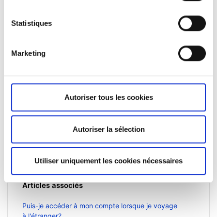
retirer votre consentement à tout moment via la page de
politique de cookies. Consultez
notre politique en
Statistiques
matière de cookies ici
et
notre politique de
confidentialité ici
.
Marketing
Pas encore client ?
Apprenez-en davantage sur nos plateformes
Autoriser tous les cookies
d'investissement, nos produits et nos prix
attractifs
ici
.
Autoriser la sélection
Utiliser uniquement les cookies nécessaires
Articles associés
Puis-je accéder à mon compte lorsque je voyage
à l'étranger?