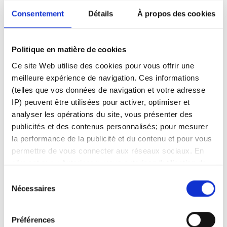
Consentement
Détails
À propos des cookies
Objectif de cours et rendement implicite
L'objectif de cours est la moyenne des estimations des courtiers
Politique en matière de cookies
analystes.
Ce site Web utilise des cookies pour vous offrir une
meilleure expérience de navigation. Ces informations
Le rendement implicite indique le pourcentage de variation de
(telles que vos données de navigation et votre adresse
prix entre le dernier cours connu et le cours objectif moyen.
IP) peuvent être utilisées pour activer, optimiser et
analyser les opérations du site, vous présenter des
publicités et des contenus personnalisés; pour mesurer
Facebook
LinkedIn
la performance de la publicité et du contenu et pour vous
permettre de vous connecter aux réseaux sociaux. En
cliquant sur « Autoriser », vous autorisez l'utilisation de
Cet article vous a-t-il été utile ?
cookies et le traitement associé des données
Sélection
personnelles. Sélectionnez « Gérer le consentement »
Nécessaires
du
pour gérer vos préférences de consentement. Une fois
consentement
confirmées, vos préférences de consentement sont
Préférences
conservées. Vous pouvez modifier vos préférences ou