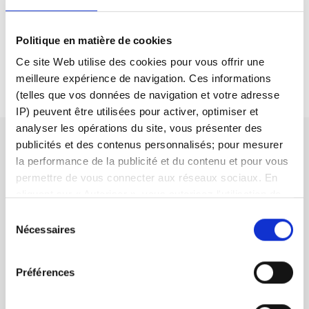
Où trouver les coûts liés à une opération?
Politique en matière de cookies
Ce site Web utilise des cookies pour vous offrir une
La Saxo Bank applique-t-elle des frais de garde?
meilleure expérience de navigation. Ces informations
(telles que vos données de navigation et votre adresse
IP) peuvent être utilisées pour activer, optimiser et
analyser les opérations du site, vous présenter des
publicités et des contenus personnalisés; pour mesurer
Vous ne trouvez pas ce que
la performance de la publicité et du contenu et pour vous
vous cherchez ?
permettre de vous connecter aux réseaux sociaux. En
cliquant sur « Autoriser », vous autorisez l'utilisation de
cookies et le traitement associé des données
Sélection
Voici comment ouvrir un ticket d’opération.
personnelles. Sélectionnez « Gérer le consentement »
Nécessaires
du
pour gérer vos préférences de consentement. Une fois
consentement
confirmées, vos préférences de consentement sont
Besoin d’aide ?
Préférences
conservées. Vous pouvez modifier vos préférences ou
retirer votre consentement à tout moment via la page de