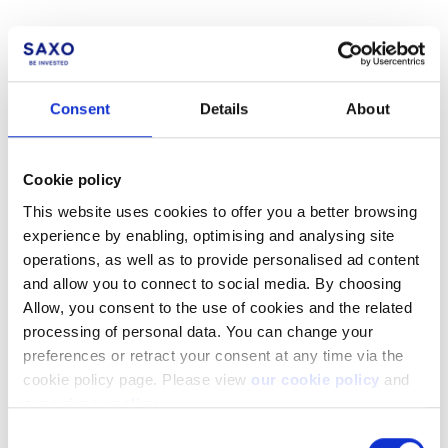
Consent
Details
About
Pas encore client ?
Apprenez-en davantage sur nos plateformes
d'investissement, nos produits et nos prix
Cookie policy
attractifs
ici
.
This website uses cookies to offer you a better browsing
experience by enabling, optimising and analysing site
operations, as well as to provide personalised ad content
and allow you to connect to social media. By choosing
Allow, you consent to the use of cookies and the related
processing of personal data. You can change your
Articles associés
preferences or retract your consent at any time via the
cookie policy page. Please view
our cookie policy
and
Les opérations non comptabilisées dans votre
our privacy policy
.
solde espèces
Consent