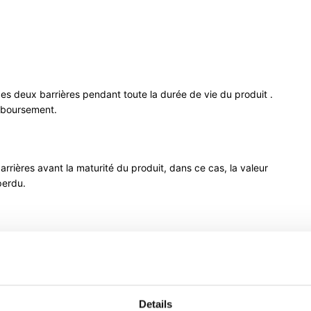
es deux barrières pendant toute la durée de vie du produit .
emboursement.
rrières avant la maturité du produit, dans ce cas, la valeur
 perdu.
leur de remboursement, un prix élevé indique une faible
andis qu’un un prix faible indique une forte probabilité de
Details
nfluencer le prix du stability :