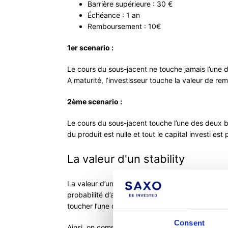
Barrière supérieure : 30 €
Échéance : 1 an
Remboursement : 10€
1er scenario :
Le cours du sous-jacent ne touche jamais l’une d
A maturité, l’investisseur touche la valeur de r
2ème scenario :
Le cours du sous-jacent touche l’une des deux ba
du produit est nulle et tout le capital investi est
La valeur d'un stability
La valeur d’un stability oscille entre 0 et sa va
probabilité d’atteindre l’une des deux barrières t
toucher l’une des deux barrières.
Consent
Ainsi, on comprend que certains paramètres vont i