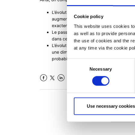
L’évolution du prix du sous-jacent : si la d
Cookie policy
augmente. Le prix sera donc maximal, toute
exactement au milieu des barrières.
This website uses cookies to 
Le passage du temps : Plus on est proche d
as well as to provide person
dans ce cas le prix du produit augmente.
the use of cookies and the r
L’évolution de la volatilité : Une augmenta
at any time via the cookie p
une diminution du prix du stability. Au contr
probabilité d’atteinte d’une des deux barri
Consent
Necessary
Selection
Facebook
LinkedIn
Cet articl
Use necessary cookies