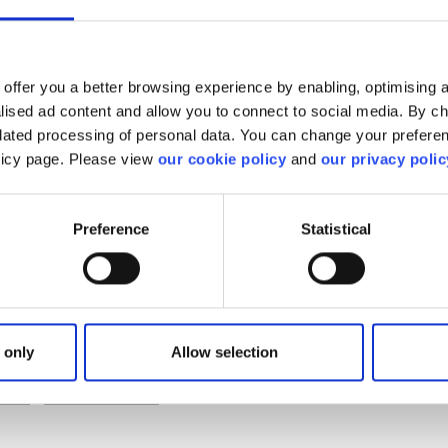
istance aux barrières augmentent, le prix du stability
s choses égales par ailleurs lorsque le sous-jacent se situe
offer you a better browsing experience by enabling, optimising a
e la maturité et plus on a de forte probabilité de gains,
alised ad content and allow you to connect to social media. By c
elated processing of personal data. You can change your preferen
tion de la volatilité augmente la probabilité de perte, et donc
olicy page. Please view
our cookie policy
and
our privacy polic
aire, une diminution de la volatilité fait diminuer la
ères et donc le produit prend de la valeur.
Preference
Statistical
e vous a-t-il été utile ?
 only
Allow selection