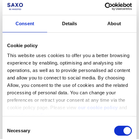
Pour cet indicateur, nous effectuons trois calculs afin d'obtenir
l'ensemble des valeurs nécessaires :
Consent
Details
About
Ligne supérieure :
Moyenne Mobile Simple (20 périodes)
+ [écart type (20 périodes) x 2]
Ligne intermédiaire :
Moyenne Mobile Simple (20
Cookie policy
périodes)
This website uses cookies to offer you a better browsing
Ligne inférieure :
Moyenne Mobile Simple (20 périodes) -
experience by enabling, optimising and analysing site
[écart type (20 périodes) x 2]
operations, as well as to provide personalised ad content
and allow you to connect to social media. By choosing
Les bandes de Bollinger visuellement
Allow, you consent to the use of cookies and the related
processing of personal data. You can change your
preferences or retract your consent at any time via the
cookie policy page. Please view
our cookie policy
and
our privacy policy
.
Consent
Necessary
Selection