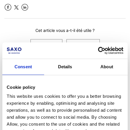
Facebook
LinkedIn
Cet article vous a-t-il été utile ?
Consent
Details
About
Cookie policy
This website uses cookies to offer you a better browsing
experience by enabling, optimising and analysing site
Pas encore client ?
operations, as well as to provide personalised ad content
and allow you to connect to social media. By choosing
Apprenez-en davantage sur nos plateformes
Allow, you consent to the use of cookies and the related
d'investissement, nos produits et nos prix