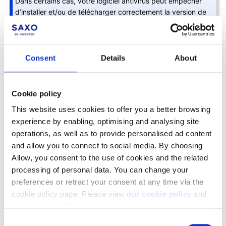
Dans certains cas, votre logiciel antivirus peut empêcher
d’installer et/ou de télécharger correctement la version de
bureau de SaxoTrader. Si vous rencontrez des problèmes,
veuillez vérifier la configuration de votre antivirus et
assurez-vous de définir SaxoTrader comme application
approuvée/autorisée.
Consent
Details
About
Cookie policy
Facebook
LinkedIn
This website uses cookies to offer you a better browsing
experience by enabling, optimising and analysing site
Cet article vous a-t-il été utile ?
operations, as well as to provide personalised ad content
and allow you to connect to social media. By choosing
Allow, you consent to the use of cookies and the related
processing of personal data. You can change your
preferences or retract your consent at any time via the
cookie policy page. Please view
our cookie policy
and
our privacy policy
.
Consent