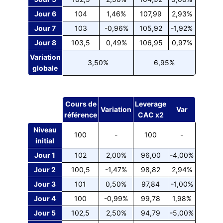
Jour 6
104
1,46%
107,99
2,93%
Jour 7
103
-0,96%
105,92
-1,92%
Jour 8
103,5
0,49%
106,95
0,97%
Variation
3,50%
6,95%
globale
Cours de
Leverage
Variation
Var
référence
CAC x2
Niveau
100
-
100
-
initial
Jour 1
102
2,00%
96,00
-4,00%
Jour 2
100,5
-1,47%
98,82
2,94%
Jour 3
101
0,50%
97,84
-1,00%
Jour 4
100
-0,99%
99,78
1,98%
Jour 5
102,5
2,50%
94,79
-5,00%