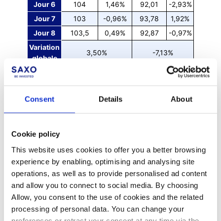
Jour 6
104
1,46%
92,01
-2,93%
Jour 7
103
-0,96%
93,78
1,92%
Jour 8
103,5
0,49%
92,87
-0,97%
Variation
3,50%
-7,13%
globale
En raison du calcul quotidien du produit, l’effet de levier qui
Consent
Details
About
serait calculé sur une période plus longue qu’une journée ne
sera pas strictement égal à la variation du cours de référence
multiplié par l'effet de levier. Les tableaux ci-dessus illustrent
Cookie policy
parfaitement cela car la variation du Leverage x2 n'est pas
égale à la variation du cours de référence multiplié par deux.
This website uses cookies to offer you a better browsing
experience by enabling, optimising and analysing site
Fonctionnement
operations, as well as to provide personalised ad content
and allow you to connect to social media. By choosing
Comment acheter ou vendre les Leverage/Short ?
Allow, you consent to the use of cookies and the related
processing of personal data. You can change your
La négociation des Leverage/Short s’effectue de la même
preferences or retract your consent at any time via the