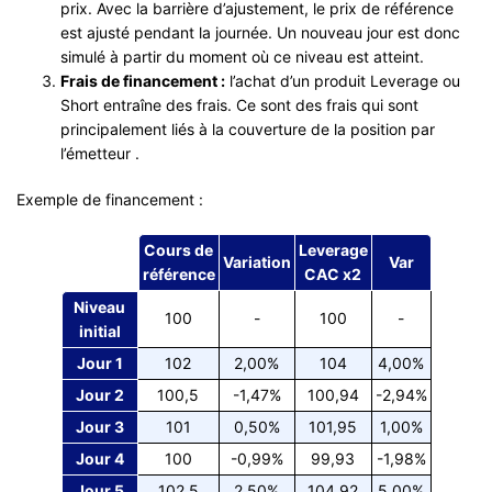
prix. Avec la barrière d’ajustement, le prix de référence
est ajusté pendant la journée. Un nouveau jour est donc
simulé à partir du moment où ce niveau est atteint.
Frais de financement :
l’achat d’un produit Leverage ou
Short entraîne des frais. Ce sont des frais qui sont
principalement liés à la couverture de la position par
l’émetteur .
Exemple de financement :
Cours de
Leverage
Variation
Var
référence
CAC x2
Niveau
100
-
100
-
initial
Jour 1
102
2,00%
104
4,00%
Jour 2
100,5
-1,47%
100,94
-2,94%
Jour 3
101
0,50%
101,95
1,00%
Jour 4
100
-0,99%
99,93
-1,98%
Jour 5
102,5
2,50%
104,92
5,00%