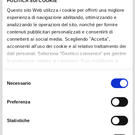
POLITICA SUI COOKIE
Questo sito Web utilizza i cookie per offrirti una migliore
esperienza di navigazione abilitando, ottimizzando e
analizzando le operazioni del sito, nonché per fornire
contenuti pubblicitari personalizzati e consentirti di
connetterti ai social media. Scegliendo "Accetta",
acconsenti all'uso dei cookie e al relativo trattamento dei
dati personali. Seleziona "Gestisci consenso" per gestire
le preferenze relative al consenso. Puoi modificare le
Facebook
LinkedIn
preferenze o revocare il consenso in qualsiasi momento
tramite la pagina cookie policy. Consulta
la nostra
Selezione
Questo articolo ti è stato utile?
politica sui cookie qui
e
la nostra politica sulla
Necessario
del
privacy qui
consenso
Preferenza
Statistiche