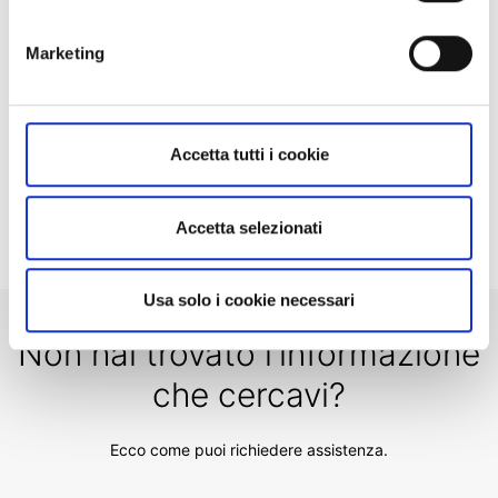
Posso accedere al mio rapporto BG SAXO
quando viaggio all'estero?
Marketing
Come posso censire un conto per effettuare un
bonifico in uscita?
Cos'è l'ADR (American Depositary Shares) Fee?
Accetta tutti i cookie
Pre & After-Hours Market USA
Accetta selezionati
Usa solo i cookie necessari
Non hai trovato l'informazione
che cercavi?
Ecco come puoi richiedere assistenza.