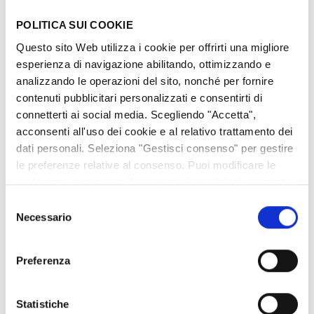
POLITICA SUI COOKIE
Questo sito Web utilizza i cookie per offrirti una migliore
esperienza di navigazione abilitando, ottimizzando e
analizzando le operazioni del sito, nonché per fornire
contenuti pubblicitari personalizzati e consentirti di
connetterti ai social media. Scegliendo "Accetta",
acconsenti all'uso dei cookie e al relativo trattamento dei
Non sei ancora un cliente?
dati personali. Seleziona "Gestisci consenso" per gestire
Scopri di più sulle nostre piattaforme di
le preferenze relative al consenso. Puoi modificare le
investimento, prodotti e prezzi leader
sul sito
preferenze o revocare il consenso in qualsiasi momento
bgsaxo.it
.
tramite la pagina cookie policy. Consulta
la nostra
Selezione
politica sui cookie qui
e
la nostra politica sulla
Necessario
del
privacy qui
consenso
Preferenza
Articoli correlati
Statistiche