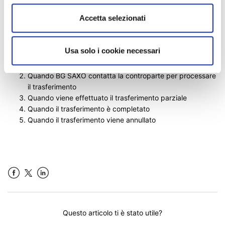
Accetta selezionati
Riceverai una notifica via e-mail e sulla
piattaforma:
Usa solo i cookie necessari
Quando la richiesta viene ricevuta da BG SAXO
Quando BG SAXO contatta la controparte per processare
il trasferimento
Quando viene effettuato il trasferimento parziale
Quando il trasferimento è completato
Quando il trasferimento viene annullato
Facebook
LinkedIn
Questo articolo ti è stato utile?