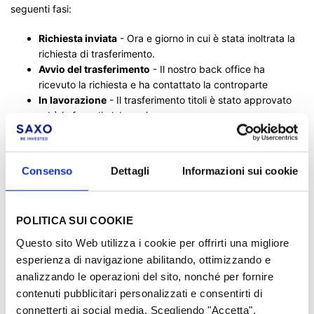
seguenti fasi:
Richiesta inviata
- Ora e giorno in cui è stata inoltrata la
richiesta di trasferimento.
Avvio del trasferimento
- Il nostro back office ha
ricevuto la richiesta e ha contattato la controparte
In lavorazione
- Il trasferimento titoli è stato approvato
ed è in fase di elaborazione.
Consenso
Dettagli
Informazioni sui cookie
Completati
Qui sarà possibile visualizzare i trasferimenti che sono stati:
POLITICA SUI COOKIE
Completati
- Se c'è più di un trasferimento completato,
Questo sito Web utilizza i cookie per offrirti una migliore
dovrete scorrere verso il basso per visualizzare gli altri
esperienza di navigazione abilitando, ottimizzando e
trasferimenti completati.
analizzando le operazioni del sito, nonché per fornire
Trasferimenti annullati
- In alcuni casi, un trasferimento
contenuti pubblicitari personalizzati e consentirti di
può essere annullato; per verificare le cause
connetterti ai social media. Scegliendo "Accetta",