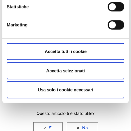
No. Qualora non si potesse o non si volesse usufruire del
Statistiche
Trading Bonus entro la data di scadenza, in quanto non si
effettuano negoziazioni o si dovesse chiudere il rapporto prima
dell’intero utilizzo del Trading Bonus, non si avrà diritto ad
Marketing
alcuna somma di denaro in quanto il definito Trading Bonus non
può essere convertito in denaro.
Per maggiori informazioni sul Trading Bonus, vista il nostro
sito
.
Accetta tutti i cookie
Accetta selezionati
Usa solo i cookie necessari
Facebook
LinkedIn
Questo articolo ti è stato utile?