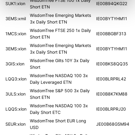
WisdomTree FTSE 100 1x Daily
SUK1:xlon
IE00B94QKG22
Short ETN
WisdomTree Emerging Markets
3EMS:xmil
IE00BYTYHM11
3x Daily Short ETN
WisdomTree FTSE 250 1x Daily
1MCS:xlon
IE00BBGBF313
Short ETN
WisdomTree Emerging Markets
3EMS:xlon
IE00BYTYHM11
3x Daily Short ETN
WisdomTree Gilts 10Y 3x Daily
3GIS:xlon
IE00BKS8QQ35
Short
WisdomTree NASDAQ 100 3x
LQQ3:xlon
IE00BLRPRL42
Daily Leveraged ETN
WisdomTree S&P 500 3x Daily
3ULS:xlon
IE00B8K7KM88
Short ETN
WisdomTree NASDAQ 100 3x
LQQS:xlon
IE00BLRPRJ20
Daily Short ETC
WisdomTree Short EUR Long
SEUR:xlon
JE00B68GSM94
USD