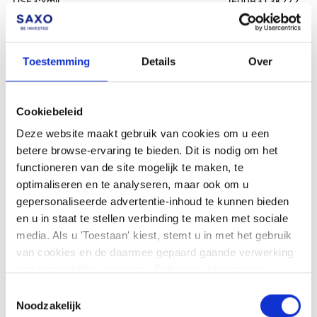
USE3:xmil
JE00B3T3K772
Limited
WisdomTree NASDAQ 100 3x
QQQS:xlon
IE00BLRPRJ20
Daily Short
Toestemming
Details
Over
WisdomTree WTI Crude Oil 3x
3OIS:xmil
IE00BMTM6C49
Daily Short Securitie
WisdomTree Short GBP Long
GBE3:xmil
JE00B3RQ6R05
Cookiebeleid
EUR 3X Daily
Deze website maakt gebruik van cookies om u een
WisdomTree Bund 30Y 3x Daily
3UBS:xmil
IE00BF4TW453
Short
betere browse-ervaring te bieden. Dit is nodig om het
functioneren van de site mogelijk te maken, te
WisdomTree WTI Crude Oil 3x
3OIS:xlon
IE00BMTM6C49
optimaliseren en te analyseren, maar ook om u
Daily Short Securities
gepersonaliseerde advertentie-inhoud te kunnen bieden
WisdomTree Bund 10Y 3X Daily
3BUL:xmil
IE00BKT09255
en u in staat te stellen verbinding te maken met sociale
Leveraged
media. Als u 'Toestaan' kiest, stemt u in met het gebruik
WisdomTree S&P500 VIX
VIXL:xetr
IE00BLRPRH06
van cookies en de daarmee gepaard gaande verwerking
ShortTrm Fut 2.25 Daily Lvrg
van persoonlijke gegevens. Selecteer 'Instemming
WisdomTree US TSY 10Y 5x
5TYS:xmil
IE00BYNXPJ70
beheren' om uw instemmingsvoorkeuren te beheren. U
Toestemmingsselectie
Daily Short ETN
kunt te allen tijde uw voorkeuren wijzigen of uw
Noodzakelijk
WMIB:xmil
WisdomTree FTSE MIB
XS2427354985