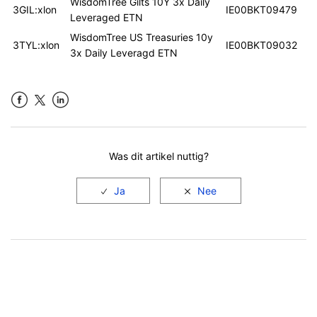
WisdomTree Gilts 10Y 3x Daily
3GIL:xlon
IE00BKT09479
Leveraged ETN
WisdomTree US Treasuries 10y
3TYL:xlon
IE00BKT09032
3x Daily Leveragd ETN
Facebook
LinkedIn
Was dit artikel nuttig?