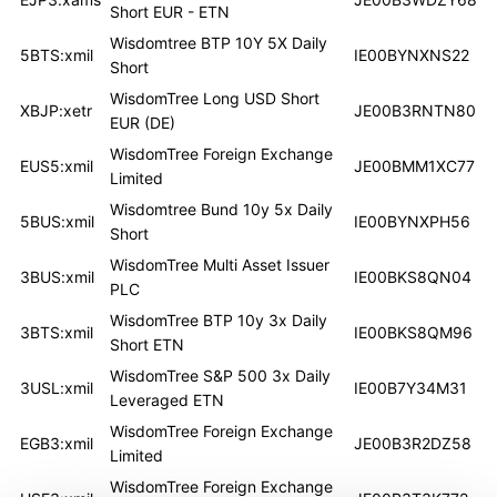
Short EUR - ETN
Wisdomtree BTP 10Y 5X Daily
5BTS:xmil
IE00BYNXNS22
Short
WisdomTree Long USD Short
XBJP:xetr
JE00B3RNTN80
EUR (DE)
WisdomTree Foreign Exchange
EUS5:xmil
JE00BMM1XC77
Limited
Wisdomtree Bund 10y 5x Daily
5BUS:xmil
IE00BYNXPH56
Short
WisdomTree Multi Asset Issuer
3BUS:xmil
IE00BKS8QN04
PLC
WisdomTree BTP 10y 3x Daily
3BTS:xmil
IE00BKS8QM96
Short ETN
WisdomTree S&P 500 3x Daily
3USL:xmil
IE00B7Y34M31
Leveraged ETN
WisdomTree Foreign Exchange
EGB3:xmil
JE00B3R2DZ58
Limited
WisdomTree Foreign Exchange