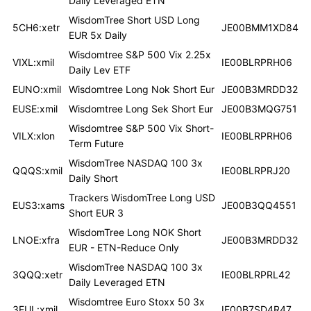
Daily Leveraged ETN
WisdomTree Short USD Long
5CH6:xetr
JE00BMM1XD84
EUR 5x Daily
Wisdomtree S&P 500 Vix 2.25x
VIXL:xmil
IE00BLRPRH06
Daily Lev ETF
EUNO:xmil
Wisdomtree Long Nok Short Eur
JE00B3MRDD32
EUSE:xmil
Wisdomtree Long Sek Short Eur
JE00B3MQG751
Wisdomtree S&P 500 Vix Short-
VILX:xlon
IE00BLRPRH06
Term Future
WisdomTree NASDAQ 100 3x
QQQS:xmil
IE00BLRPRJ20
Daily Short
Trackers WisdomTree Long USD
EUS3:xams
JE00B3QQ4551
Short EUR 3
WisdomTree Long NOK Short
LNOE:xfra
JE00B3MRDD32
EUR - ETN-Reduce Only
WisdomTree NASDAQ 100 3x
3QQQ:xetr
IE00BLRPRL42
Daily Leveraged ETN
Wisdomtree Euro Stoxx 50 3x
3EUL:xmil
IE00B7SD4R47