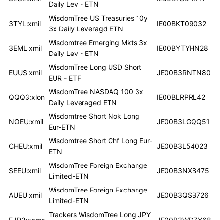
Daily Lev - ETN
WisdomTree US Treasuries 10y
3TYL:xmil
IE00BKT09032
3x Daily Leveragd ETN
Wisdomtree Emerging Mkts 3x
3EML:xmil
IE00BYTYHN28
Daily Lev - ETN
WisdomTree Long USD Short
EUUS:xmil
JE00B3RNTN80
EUR - ETF
WisdomTree NASDAQ 100 3x
QQQ3:xlon
IE00BLRPRL42
Daily Leveraged ETN
Wisdomtree Short Nok Long
NOEU:xmil
JE00B3LGQQ51
Eur-ETN
Wisdomtree Short Chf Long Eur-
CHEU:xmil
JE00B3L54023
ETN
WisdomTree Foreign Exchange
SEEU:xmil
JE00B3NXB475
Limited-ETN
WisdomTree Foreign Exchange
AUEU:xmil
JE00B3QSB726
Limited-ETN
Trackers WisdomTree Long JPY
EJP3:xams
JE00B3WDZY68