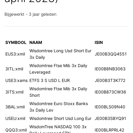
Bijgewerkt
3 jaar geleden
SYMBOOL
NAAM
ISIN
Wisdomtree Long Usd Short Eur
EUS3:xmil
JE00B3QQ4551
3x Daily
Wisdomtree Ftse Mib 3x Daily
3ITL:xmil
IE00B8NB3063
Leveraged
USE3:xams
ETFS 3 S USD L EUR
JE00B3T3K772
Wisdomtree Ftse Mib 3x Daily
3ITS:xmil
IE00B873CW36
Short
Wisdomtree Euro Stoxx Banks
3BAL:xmil
IE00BLS09N40
3x Daily Lev
USEU:xmil
Wisdomtree Short Usd Long Eur
JE00B3SBYQ91
WisdomTree NASDAQ 100 3x
QQQ3:xmil
IE00BLRPRL42