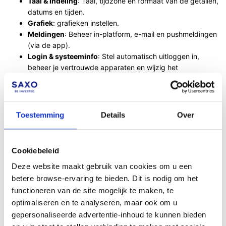
Taal & Indeling
: Taal, tijdzone en formaat van de getallen,
datums en tijden.
Grafiek
: grafieken instellen.
Meldingen
: Beheer in-platform, e-mail en pushmeldingen
(via de app).
Login & systeeminfo
: Stel automatisch uitloggen in,
beheer je vertrouwde apparaten en wijzig het
wachtwoord.
Merk op dat niet alle bovenstaande instellingen beschikbaar
Toestemming
Details
Over
zijn op alle platformen. Investor heeft bijvoorbeeld minder
mogelijkheden om te personalisren dan SaxoTrader en
SaxoTrader voor desktop.
Cookiebeleid
Deze website maakt gebruik van cookies om u een
betere browse-ervaring te bieden. Dit is nodig om het
functioneren van de site mogelijk te maken, te
optimaliseren en te analyseren, maar ook om u
Facebook
LinkedIn
gepersonaliseerde advertentie-inhoud te kunnen bieden