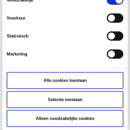
instemming intrekken op de pagina met cookiebeleid. U
kunt
ons cookiebeleid hier
en
ons privacybeleid
Voorkeur
hier
bekijken
Nog geen klant?
Statistisch
Lees
hier
meer over onze investeringsplatforms,
producten en toonaangevende prijzen.
Marketing
Alle cookies toestaan
Verwante artikelen
Selectie toestaan
Hoe kan ik effecten koppelen aan een andere
valutarekening?
Alleen noodzakelijke cookies
Welke type orders kan ik plaatsen?
Heb ik overal toegang tot mijn rekening als ik