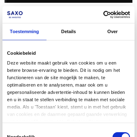
Als u meerdere subrekeningen heeft, zorg er dan voor dat de
optie "Alle rekeningen" is geselecteerd in de rekeningenlijst.
Toestemming
Details
Over
Neem
contact
op met Saxo als u technische problemen blijft
ondervinden bij het bekijken van uw orders.
Cookiebeleid
Deze website maakt gebruik van cookies om u een
Facebook
LinkedIn
betere browse-ervaring te bieden. Dit is nodig om het
functioneren van de site mogelijk te maken, te
Was dit artikel nuttig?
optimaliseren en te analyseren, maar ook om u
gepersonaliseerde advertentie-inhoud te kunnen bieden
en u in staat te stellen verbinding te maken met sociale
media. Als u 'Toestaan' kiest, stemt u in met het gebruik
van cookies en de daarmee gepaard gaande verwerking
van persoonlijke gegevens. Selecteer 'Instemming
beheren' om uw instemmingsvoorkeuren te beheren. U
Toestemmingsselectie
kunt te allen tijde uw voorkeuren wijzigen of uw
Noodzakelijk