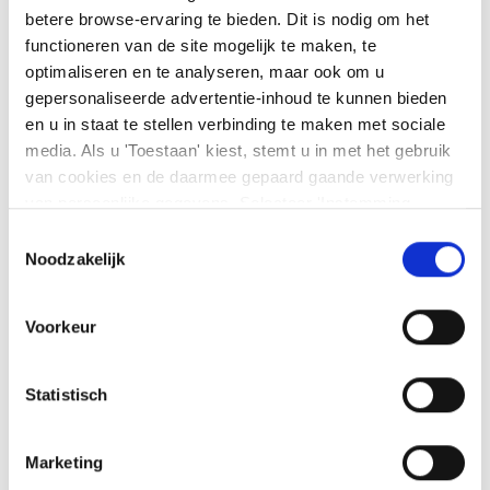
betere browse-ervaring te bieden. Dit is nodig om het
functioneren van de site mogelijk te maken, te
optimaliseren en te analyseren, maar ook om u
gepersonaliseerde advertentie-inhoud te kunnen bieden
en u in staat te stellen verbinding te maken met sociale
Houd er rekening mee dat de handelstijden worden
weergegeven in de lokale tijd van de betreffende beurs.
media. Als u 'Toestaan' kiest, stemt u in met het gebruik
van cookies en de daarmee gepaard gaande verwerking
van persoonlijke gegevens. Selecteer 'Instemming
beheren' om uw instemmingsvoorkeuren te beheren. U
Toestemmingsselectie
Facebook
LinkedIn
kunt te allen tijde uw voorkeuren wijzigen of uw
Noodzakelijk
instemming intrekken op de pagina met cookiebeleid. U
Was dit artikel nuttig?
kunt
ons cookiebeleid hier
en
ons privacybeleid
Voorkeur
hier
bekijken
Statistisch
Marketing