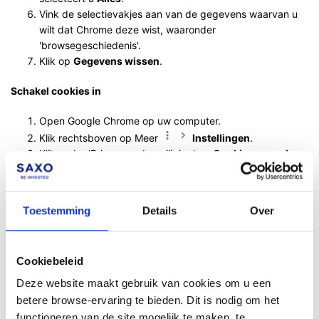
Vink de selectievakjes aan van de gegevens waarvan u
wilt dat Chrome deze wist, waaronder
'browsegeschiedenis'.
Klik op
Gegevens wissen
.
Schakel cookies in
Open Google Chrome op uw computer.
Klik rechtsboven op Meer
Instellingen
.
Klik onder 'Privacy en beveiliging' op
Cookies en andere
sitegegevens
.
Via deze pagina kunt u cookies activeren en cookies van
derden deblokkeren
Toestemming
Details
Over
Nadat u de geschiedenis heeft gewist en cookies heeft
ingeschakeld, start u Google Chrome opnieuw en meldt u zich
Cookiebeleid
aan bij SaxoInvestor
Deze website maakt gebruik van cookies om u een
Als het nog steeds niet werkt, kan het raadzaam zijn om een ​​
betere browse-ervaring te bieden. Dit is nodig om het
andere browser te proberen, zoals Internet Explorer, Safari,
functioneren van de site mogelijk te maken, te