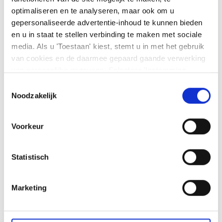
Firefox, Microsoft Edge, enz.
optimaliseren en te analyseren, maar ook om u
gepersonaliseerde advertentie-inhoud te kunnen bieden
en u in staat te stellen verbinding te maken met sociale
Facebook
LinkedIn
media. Als u 'Toestaan' kiest, stemt u in met het gebruik
van cookies en de daarmee gepaard gaande verwerking
van persoonlijke gegevens. Selecteer 'Instemming
Was dit artikel nuttig?
beheren' om uw instemmingsvoorkeuren te beheren. U
Toestemmingsselectie
kunt te allen tijde uw voorkeuren wijzigen of uw
Noodzakelijk
instemming intrekken op de pagina met cookiebeleid. U
kunt
ons cookiebeleid hier
en
ons privacybeleid
Voorkeur
hier
bekijken
Statistisch
Marketing
Nog geen klant?