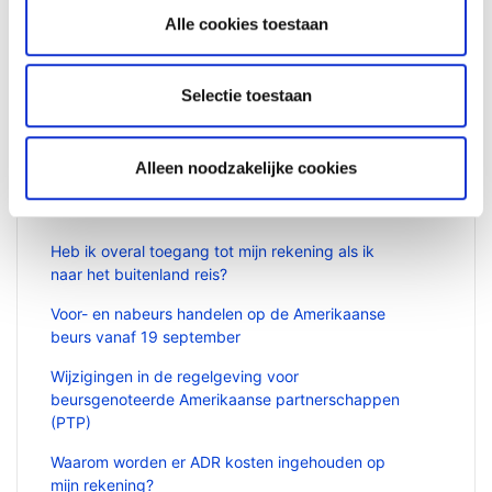
Lees
hier
meer over onze investeringsplatforms,
Alle cookies toestaan
producten en toonaangevende prijzen.
Selectie toestaan
Alleen noodzakelijke cookies
Verwante artikelen
Heb ik overal toegang tot mijn rekening als ik
naar het buitenland reis?
Voor- en nabeurs handelen op de Amerikaanse
beurs vanaf 19 september
Wijzigingen in de regelgeving voor
beursgenoteerde Amerikaanse partnerschappen
(PTP)
Waarom worden er ADR kosten ingehouden op
mijn rekening?