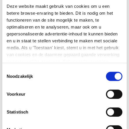
nieuws en analyses.
Deze website maakt gebruik van cookies om u een
betere browse-ervaring te bieden. Dit is nodig om het
functioneren van de site mogelijk te maken, te
optimaliseren en te analyseren, maar ook om u
gepersonaliseerde advertentie-inhoud te kunnen bieden
en u in staat te stellen verbinding te maken met sociale
media. Als u 'Toestaan' kiest, stemt u in met het gebruik
van cookies en de daarmee gepaard gaande verwerking
van persoonlijke gegevens. Selecteer 'Instemming
U komt automatisch uit op de pagina van de AEX Index. Via de
beheren' om uw instemmingsvoorkeuren te beheren. U
keuzebalk kunt u een andere index selecteren.
Toestemmingsselectie
kunt te allen tijde uw voorkeuren wijzigen of uw
Noodzakelijk
instemming intrekken op de pagina met cookiebeleid. U
kunt
ons cookiebeleid hier
en
ons privacybeleid
Voorkeur
hier
bekijken
Statistisch