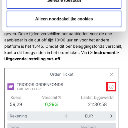
Selectie toestaan
fonds.
Zoals u vast wel weet wordt er slechts eenmaal per dag een
Alleen noodzakelijke cookies
notering gemaakt in beleggingsfondsen. Daarbij dient u ook uw
(bestens) order voor een bepaalde tijd (de cut off tijd) op te
geven. Deze tijden verschillen per aanbieder. Voor de ene
aanbieder is de cut off tijd 10:00 uur en voor het andere
platform is het 15:45. Omdat dit per beleggingsfonds verschilt,
kunt u dit terugvinden in het orderticket. Via
i > Instrument >
Uitgevende instelling cut-off
.