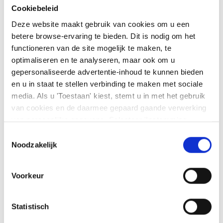
Cookiebeleid
Deze website maakt gebruik van cookies om u een
betere browse-ervaring te bieden. Dit is nodig om het
functioneren van de site mogelijk te maken, te
optimaliseren en te analyseren, maar ook om u
gepersonaliseerde advertentie-inhoud te kunnen bieden
en u in staat te stellen verbinding te maken met sociale
media. Als u 'Toestaan' kiest, stemt u in met het gebruik
van cookies en de daarmee gepaard gaande verwerking
Kiest u voor Excel
dan zal u de berekening met behulp van
van persoonlijke gegevens. Selecteer 'Instemming
rekenblad kunnen maken.
In kolom T
wordt de roerende
beheren' om uw instemmingsvoorkeuren te beheren. U
Toestemmingsselectie
voorheffing in euro uitgedrukt en kunt u eenvoudig de som
kunt te allen tijde uw voorkeuren wijzigen of uw
Noodzakelijk
maken van deze kolom. Let wel op dat u, wanneer u ook
instemming intrekken op de pagina met cookiebeleid. U
dividenden ontvangt uit andere instrumenten dan aandelen,
kunt
ons cookiebeleid hier
en
ons privacybeleid
deze ook nog afneemt van het totaal. Enkel de dividenden uit
Voorkeur
hier
bekijken
aandelen mag u immers optellen. Zie hier een foto met een
voorbeeld.
Statistisch