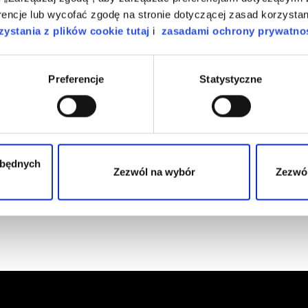
encje lub wycofać zgodę na stronie dotyczącej zasad korzystan
ystania z plików cookie tutaj
i
zasadami ochrony prywatnoś
łeś odpowiedzi na swo
Preferencje
Statystyczne
taktuj się z nami telefonicznie lub wyślij zgłoszenie z plat
Kontakt
zbędnych
Zezwól na wybór
Zezwól