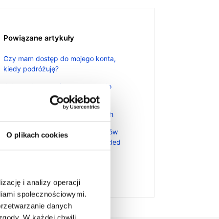
Powiązane artykuły
Czy mam dostęp do mojego konta,
kiedy podróżuję?
Jak zarejestrować nowe konto do
wypłat?
Handel w wydłużonych godzinach
Ważne zmiany dotyczące papierów
O plikach cookies
wartościowych PTP (Publicly Traded
Partnerships) w USA
Często zadawane pytania FAQ
zację i analizy operacji
ediami społecznościowymi.
przetwarzanie danych
gody. W każdej chwili