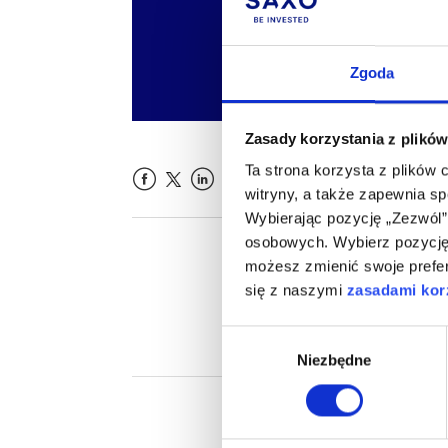
Zgoda
Zasady korzystania z plików
Ta strona korzysta z plików 
witryny, a także zapewnia s
Facebook
LinkedIn
Wybierając pozycję „Zezwól”
osobowych. Wybierz pozycję 
Czy ten 
możesz zmienić swoje prefer
się z naszymi
zasadami korz
Wybór
Niezbędne
zgody