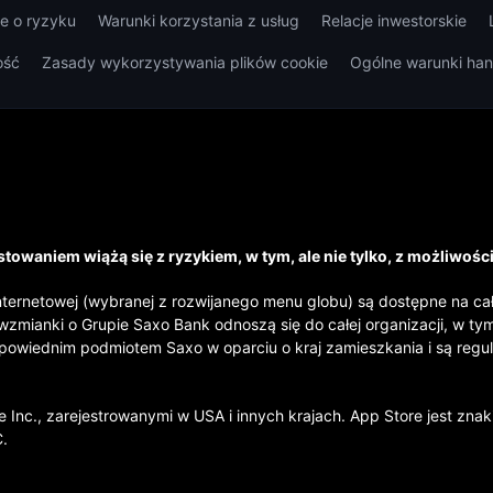
je o ryzyku
Warunki korzystania z usług
Relacje inwestorskie
ość
Zasady wykorzystywania plików cookie
Ogólne warunki ha
towaniem wiążą się z ryzykiem, w tym, ale nie tylko, z możliwośc
nternetowej (wybranej z rozwijanego menu globu) są dostępne na ca
wzmianki o Grupie Saxo Bank odnoszą się do całej organizacji, w t
dpowiednim podmiotem Saxo w oparciu o kraj zamieszkania i są reg
 Inc., zarejestrowanymi w USA i innych krajach. App Store jest zna
C.