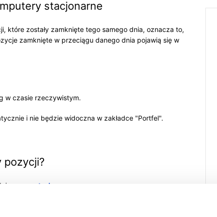
omputery stacjonarne
ji, które zostały zamknięte tego samego dnia, oznacza to,
ozycje zamknięte w przeciągu danego dnia pojawią się w
ng w czasie rzeczywistym.
tycznie i nie będzie widoczna w zakładce "Portfel".
 pozycji?
dnia w
raportach
.
samego dnia, przejdź do Menu głównego
>
Aktywność
 aktywności
.