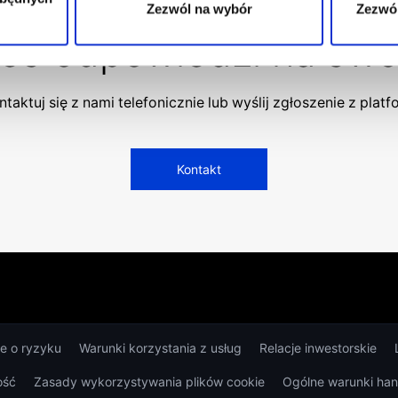
Zezwól na wybór
Zezwól
łeś odpowiedzi na swo
taktuj się z nami telefonicznie lub wyślij zgłoszenie z plat
Kontakt
je o ryzyku
Warunki korzystania z usług
Relacje inwestorskie
ość
Zasady wykorzystywania plików cookie
Ogólne warunki ha