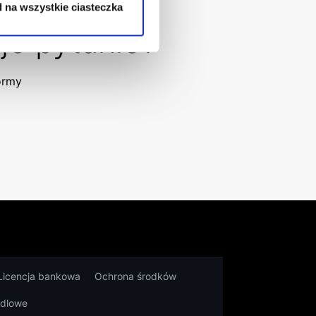
 na wszystkie ciasteczka
je pytanie?
formy
Licencja bankowa
Ochrona środków
ndlowe