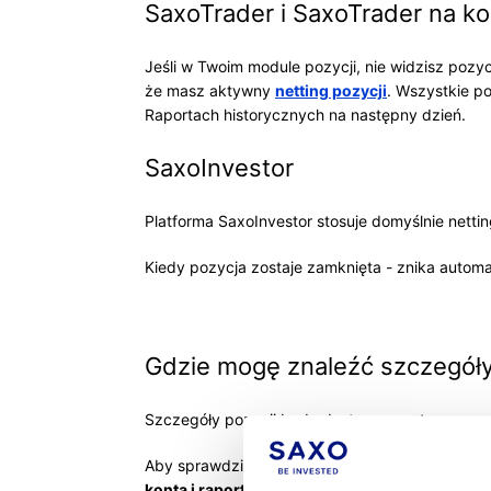
SaxoTrader i SaxoTrader na k
Jeśli w Twoim module pozycji, nie widzisz pozyc
że masz aktywny
netting pozycji
. Wszystkie p
Raportach historycznych na następny dzień.
SaxoInvestor
Platforma SaxoInvestor stosuje domyślnie netti
Kiedy pozycja zostaje zamknięta - znika automa
Gdzie mogę znaleźć szczegóły
Szczegóły pozycji będą dostępne następnego 
Aby sprawdzić wykonanie swojej pozycji tego 
konta i raporty
>
Aktywność konta
>
Dziennik