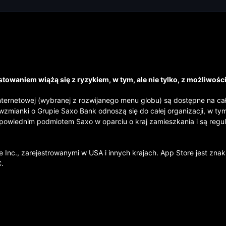
towaniem wiążą się z ryzykiem, w tym, ale nie tylko, z możliwośc
nternetowej (wybranej z rozwijanego menu globu) są dostępne na ca
wzmianki o Grupie Saxo Bank odnoszą się do całej organizacji, w t
dpowiednim podmiotem Saxo w oparciu o kraj zamieszkania i są reg
 Inc., zarejestrowanymi w USA i innych krajach. App Store jest zna
C.