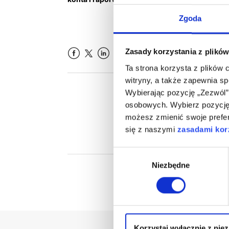
Zgoda
Zasady korzystania z plików
Facebook
LinkedIn
Ta strona korzysta z plików 
witryny, a także zapewnia s
Wybierając pozycję „Zezwól”
Czy ten 
osobowych. Wybierz pozycję 
możesz zmienić swoje prefer
się z naszymi
zasadami korz
Wybór
Niezbędne
zgody
Korzystaj wyłącznie z nie